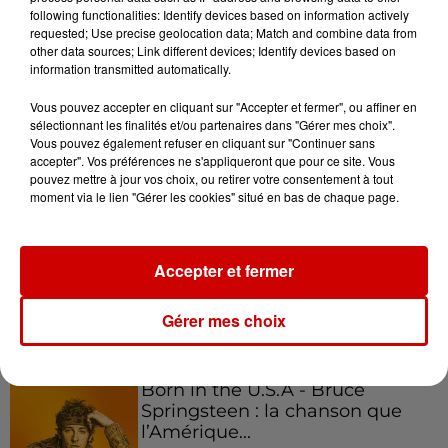
following functionalities: Identify devices based on information actively
requested; Use precise geolocation data; Match and combine data from
other data sources; Link different devices; Identify devices based on
Podcasts
information transmitted automatically.
Voir plus
Vous pouvez accepter en cliquant sur "Accepter et fermer", ou affiner en
Kelly Massol, figure
sélectionnant les finalités et/ou partenaires dans "Gérer mes choix".
emblématique de
Vous pouvez également refuser en cliquant sur "Continuer sans
accepter". Vos préférences ne s'appliqueront que pour ce site. Vous
l'entrepreneuriat féminin
pouvez mettre à jour vos choix, ou retirer votre consentement à tout
moment via le lien "Gérer les cookies" situé en bas de chaque page.
Aménager un school bus au
Accepter et fermer
Canada et accueillir les bleus à
Boston,...
Gérer mes choix
Born in the U.S.A - Bruce
Springsteen : la chanson que
l’Amérique...