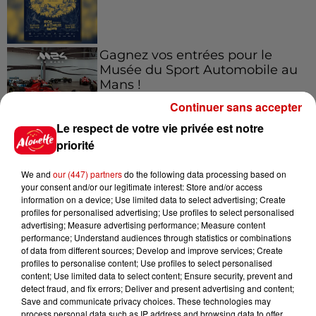
Gagnez vos entrées pour le
Musée du Sport Automobile au
Mans !
Continuer sans accepter
Le respect de votre vie privée est notre
priorité
Alouette vous invite à
Futuroscope Xperiences !
We and
our (447) partners
do the following data processing based on
your consent and/or our legitimate interest: Store and/or access
information on a device; Use limited data to select advertising; Create
profiles for personalised advertising; Use profiles to select personalised
advertising; Measure advertising performance; Measure content
performance; Understand audiences through statistics or combinations
Le Duel - Gagnez votre balade
of data from different sources; Develop and improve services; Create
en jet ski !
profiles to personalise content; Use profiles to select personalised
content; Use limited data to select content; Ensure security, prevent and
detect fraud, and fix errors; Deliver and present advertising and content;
Save and communicate privacy choices. These technologies may
process personal data such as IP address and browsing data to offer