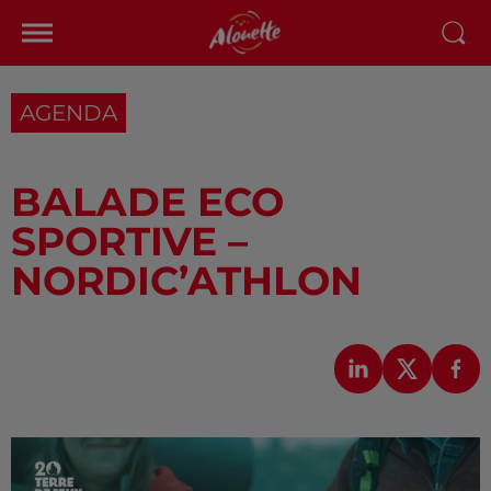
AGENDA
BALADE ECO
SPORTIVE –
NORDIC’ATHLON