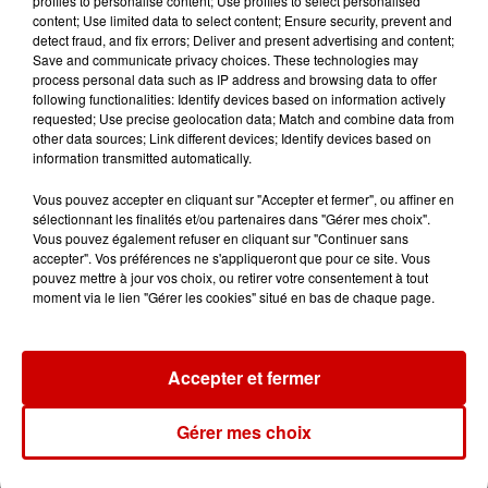
profiles to personalise content; Use profiles to select personalised
Marche nordique + Tri-athlon avec
content; Use limited data to select content; Ensure security, prevent and
3 activités sportives en lien avec
detect fraud, and fix errors; Deliver and present advertising and content;
Save and communicate privacy choices. These technologies may
les thèmes : tri des déchets et
process personal data such as IP address and browsing data to offer
gestes écocitoyens.
following functionalities: Identify devices based on information actively
requested; Use precise geolocation data; Match and combine data from
other data sources; Link different devices; Identify devices based on
Renseignements et inscriptions :
information transmitted automatically.
accueil@angles.fr – Inscription
Vous pouvez accepter en cliquant sur "Accepter et fermer", ou affiner en
obligatoire, nombre de places
sélectionnant les finalités et/ou partenaires dans "Gérer mes choix".
Vous pouvez également refuser en cliquant sur "Continuer sans
accepter". Vos préférences ne s'appliqueront que pour ce site. Vous
Infos
Voir plus
pouvez mettre à jour vos choix, ou retirer votre consentement à tout
moment via le lien "Gérer les cookies" situé en bas de chaque page.
13h42
Aide carburant pour les "grands
rouleurs" : le délai pour la...
Accepter et fermer
Gérer mes choix
10h54