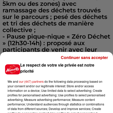
5km ou des zones) avec
ramassage des déchets trouvés
sur le parcours ; pesé des déchets
et tri des déchets de manière
collective ;
- Pause pique-nique « Zéro Déchet
» (12h30-14h) : proposé aux
participants de venir avec leur
pique-nique en les incitant à ce
Continuer sans accepter
qu’il soit « zéro déchet » puis un
Le respect de votre vie privée est notre
temps d’échange autour de la
priorité
thématique des emballages sera
proposé ;
We and
our (447) partners
do the following data processing based on
your consent and/or our legitimate interest: Store and/or access
- 2ème temps (14h-16h30) :
information on a device; Use limited data to select advertising; Create
Sensibilisation et initiation au «
profiles for personalised advertising; Use profiles to select personalised
advertising; Measure advertising performance; Measure content
Sport santé » et au
performance; Understand audiences through statistics or combinations
«développement durable » :
of data from different sources; Develop and improve services; Create