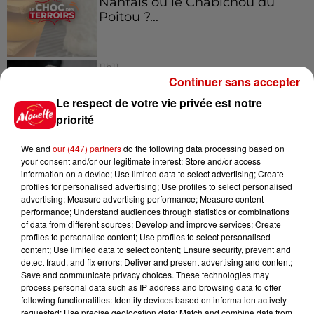
Nantais ou le Chabichou du
Poitou ?...
11h11
Face aux aboiements de chiens
Continuer sans accepter
bruyants, cette commune de
Le respect de votre vie privée est notre
l’Ouest...
priorité
We and
our (447) partners
do the following data processing based on
your consent and/or our legitimate interest: Store and/or access
information on a device; Use limited data to select advertising; Create
Jeux
profiles for personalised advertising; Use profiles to select personalised
Voir plus
advertising; Measure advertising performance; Measure content
performance; Understand audiences through statistics or combinations
of data from different sources; Develop and improve services; Create
Gagnez vos places pour
profiles to personalise content; Use profiles to select personalised
l'événement Ride the Show à
content; Use limited data to select content; Ensure security, prevent and
Morlaix !
detect fraud, and fix errors; Deliver and present advertising and content;
Save and communicate privacy choices. These technologies may
process personal data such as IP address and browsing data to offer
following functionalities: Identify devices based on information actively
requested; Use precise geolocation data; Match and combine data from