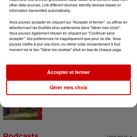
Gagnez vos places pour le
other data sources; Link different devices; Identify devices based on
festival Marché Gourmand 2026
information transmitted automatically.
à Coulon !
Vous pouvez accepter en cliquant sur "Accepter et fermer", ou affiner en
sélectionnant les finalités et/ou partenaires dans "Gérer mes choix".
Vous pouvez également refuser en cliquant sur "Continuer sans
accepter". Vos préférences ne s'appliqueront que pour ce site. Vous
Le Duel - Gagnez vos entrées
pouvez mettre à jour vos choix, ou retirer votre consentement à tout
pour le parc animalier de votre
moment via le lien "Gérer les cookies" situé en bas de chaque page.
choix !
Accepter et fermer
Destination Vacances - Gagnez
Gérer mes choix
votre séjour en famille au cœur
de la...
Podcasts
Voir plus