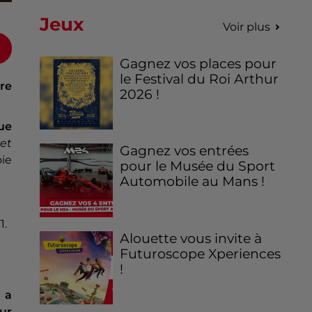
Jeux
Voir plus
Gagnez vos places pour
le Festival du Roi Arthur
re
2026 !
ue
et
Gagnez vos entrées
oie
pour le Musée du Sport
Automobile au Mans !
1.
Alouette vous invite à
Futuroscope Xperiences
!
y a
eur