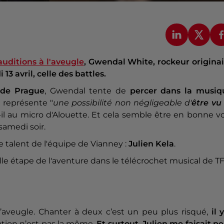
auditions à l'aveugle
, Gwendal White, rockeur originai
3 avril, celle des battles.
 de Prague
, Gwendal tente de
percer dans la musiq
e représente "
une possibilité non négligeable d'
être vu
t-il au micro d'Alouette. Et cela semble être en bonne v
samedi soir.
 talent de l'équipe de Vianney :
Julien Kela
.
le étape de l'aventure dans le télécrochet musical de TF
l’aveugle. Chanter à deux c’est un peu plus risqué,
il 
ration n’est pas la même.
Et surtout, Julien me faisait p