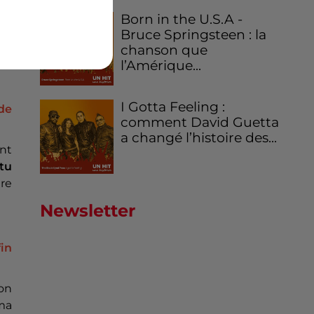
Born in the U.S.A -
ent
Bruce Springsteen : la
’ai
chanson que
l’Amérique...
I Gotta Feeling :
de
comment David Guetta
a changé l’histoire des...
ant
tu
ure
Newsletter
in
mon
 ma