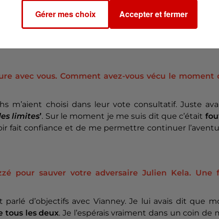
tress juste avant votre prestation ?
Gérer mes choix
Accepter et fermer
vais pas vue depuis très longtemps car mes parents viv
ai vue dans le public et je n’ai pas arrêté de la fixer.
J
 a vraiment été bénéfique pour moi !
enture avec vous. Comment avez-vous vécu le moment 
hs m’aient choisi dans leur vote consultatif. Juste av
es limites
’
. Sur le moment je me suis dit que c’était
fou
avoir fait confiance et de me permettre continuer l’avent
zé pour sauver votre adversaire Julien Kela. Une f
it parlé d’objectifs avec Vianney. Je lui avais dit que 
e tous les deux
. Je l’espérais vraiment dans un coin de