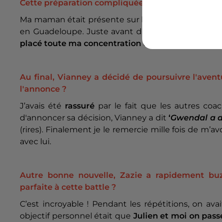
Cette préparation compliquée a-t-elle généré du s
Ma maman était présente sur le plateau. Je ne l’a
en Guadeloupe. Juste avant d’entrer sur scène, je l’
placé toute ma concentration dans son regard.
Ça
Au final, Vianney a décidé de poursuivre l'av
l'annonce ?
J’avais été
rassuré
par le fait que les autres coac
d'annoncer sa décision, Vianney a dit
‘
Gwendal a d
(rires). Finalement je le remercie mille fois de m’
avec lui.
Autre bonne nouvelle, Zazie a rapidement buz
parfaite à cette battle ?
C’est incroyable ! Pendant les répétitions, on ava
objectif personnel était que
Julien et moi on pass