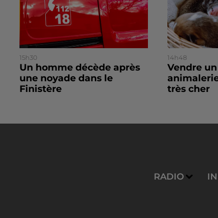
15h30
14h48
Un homme décède après
Vendre un
une noyade dans le
animalerie
Finistère
très cher
RADIO
I