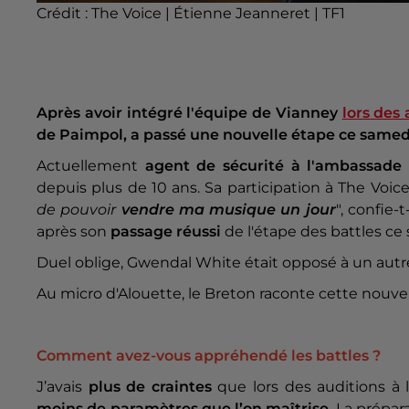
Crédit :
The Voice | Étienne Jeanneret | TF1
Après avoir intégré l'équipe de Vianney
lors des 
de Paimpol, a passé une nouvelle étape ce samedi 1
Actuellement
agent de sécurité à l'ambassade
depuis plus de 10 ans. Sa participation à The Voic
de pouvoir
vendre ma musique un jour
", confie-
après son
passage réussi
de l'étape des battles ce 
Duel oblige, Gwendal White était opposé à un autre
Au micro d'Alouette, le Breton raconte cette nouvel
Comment avez-vous appréhendé les battles ?
J’avais
plus de craintes
que lors des auditions à 
moins de paramètres que l’on maîtrise
. La prépa