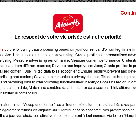
Contin
s improvisations à deux ou trois chanteurs. C’est comme
 renvoie la mélodie à l’autre. C’est quelque chose que j’a
n comme les battles de The Voice,
il y a beaucoup plus
Le respect de votre vie privée est notre priorité
ers
do the following data processing based on your consent and/or our legitimate int
device; Use limited data to select advertising; Create profiles for personalised adver
vertising; Measure advertising performance; Measure content performance; Unders
ns of data from different sources; Develop and improve services; Create profiles to 
il en République Tchèque qui me prend 60 heures p
alised content; Use limited data to select content; Ensure security, prevent and detect
ertising and content; Save and communicate privacy choices. These technologies
ravailler la chanson
. Et surtout, je ne connaissais pas
and browsing data to offer following functionalities: Identify devices based on infor
eolocation data; Match and combine data from other data sources; Link different de
nsmitted automatically.
y et c’était plutôt complexe pour moi. On a eu ensuite 
pour arriver au niveau le jour J. La chanson de Bjork ét
cliquant sur "Accepter et fermer", ou affiner en sélectionnant les finalités et/ou pa
 version originale des années 1950
car elle correspond
 également refuser en cliquant sur "Continuer sans accepter". Vos préférences ne 
tre à jour vos choix, ou retirer votre consentement à tout moment via le lien "Gérer 