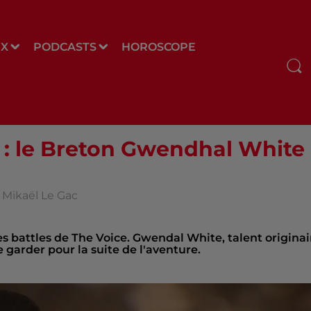
UX
PODCASTS
HOROSCOPE
 : le Breton Gwendhal White
t Mikaël Le Gac
s battles de The Voice. Gwendal White, talent originai
 garder pour la suite de l'aventure.