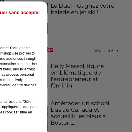
Le Duel - Gagnez votre
uer sans accepter
balade en jet ski !
 au
ime
 de
Podcasts
erest: Store and/or
Voir plus
tising; Use profiles to
tand audiences through
personalise content; Use
Kelly Massol, figure
ar
 fraud, and fix errors;
emblématique de
 may process personal
 le
l'entrepreneuriat
mation actively
vices; Identify devices
féminin
une
ait
rtenaires dans "Gérer
Aménager un school
ait
s'appliqueront que pour
bus au Canada et
les cookies" situé en
accueillir les bleus à
Boston,...