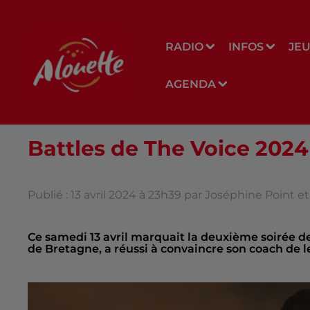
RADIO
INFOS
JE
AGENDA
Battles de The Voice 2024
Publié : 13 avril 2024 à 23h39 par Joséphine Point e
Ce samedi 13 avril marquait la deuxième soirée de
de Bretagne, a réussi à convaincre son coach de le