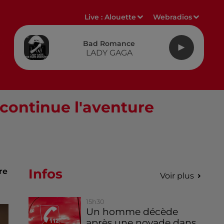
Live :
Alouette
Webradios
Bad Romance
LADY GAGA
 continue l'aventure
Infos
re
Voir plus
15h30
Un homme décède
après une noyade dans