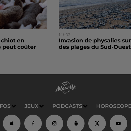
14h03
 chiot en
Invasion de physalies sur
 peut coûter
des plages du Sud-Ouest
NFOS
JEUX
PODCASTS
HOROSCOP