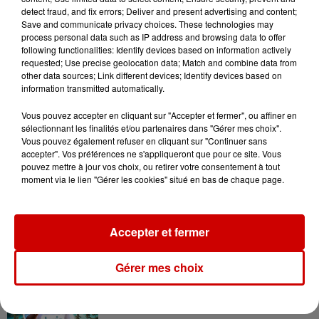
Destination Vacances - Gagnez
detect fraud, and fix errors; Deliver and present advertising and content;
votre séjour en famille au cœur
Save and communicate privacy choices. These technologies may
de la...
process personal data such as IP address and browsing data to offer
following functionalities: Identify devices based on information actively
requested; Use precise geolocation data; Match and combine data from
other data sources; Link different devices; Identify devices based on
information transmitted automatically.
Vous pouvez accepter en cliquant sur "Accepter et fermer", ou affiner en
Podcasts
Voir plus
sélectionnant les finalités et/ou partenaires dans "Gérer mes choix".
Vous pouvez également refuser en cliquant sur "Continuer sans
accepter". Vos préférences ne s'appliqueront que pour ce site. Vous
Kelly Massol, figure
pouvez mettre à jour vos choix, ou retirer votre consentement à tout
moment via le lien "Gérer les cookies" situé en bas de chaque page.
emblématique de
l'entrepreneuriat féminin
Accepter et fermer
Aménager un school bus au
Gérer mes choix
Canada et accueillir les bleus à
Boston,...