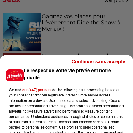
Voir plus
Gagnez vos places pour
l'événement Ride the Show à
Morlaix !
Gagnez vos places pour le
Continuer sans accepter
festival Marché Gourmand 2026
à Coulon !
Le respect de votre vie privée est notre
priorité
We and
our (447) partners
do the following data processing based on
Le Duel - Gagnez vos entrées
your consent and/or our legitimate interest: Store and/or access
information on a device; Use limited data to select advertising; Create
pour l'un des zoos de nos
profiles for personalised advertising; Use profiles to select personalised
régions !
advertising; Measure advertising performance; Measure content
performance; Understand audiences through statistics or combinations
of data from different sources; Develop and improve services; Create
profiles to personalise content; Use profiles to select personalised
content; Use limited data to select content; Ensure security, prevent and