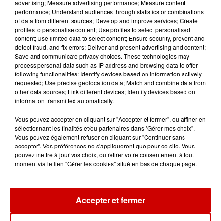
Pape Léon XIV en France : quel
advertising; Measure advertising performance; Measure content
performance; Understand audiences through statistics or combinations
est son programme ?
of data from different sources; Develop and improve services; Create
profiles to personalise content; Use profiles to select personalised
content; Use limited data to select content; Ensure security, prevent and
detect fraud, and fix errors; Deliver and present advertising and content;
Save and communicate privacy choices. These technologies may
process personal data such as IP address and browsing data to offer
following functionalities: Identify devices based on information actively
Jeux
Voir plus
requested; Use precise geolocation data; Match and combine data from
other data sources; Link different devices; Identify devices based on
information transmitted automatically.
Gagnez vos places pour le
festival Marché Gourmand 2026
Vous pouvez accepter en cliquant sur "Accepter et fermer", ou affiner en
à Coulon !
sélectionnant les finalités et/ou partenaires dans "Gérer mes choix".
Vous pouvez également refuser en cliquant sur "Continuer sans
accepter". Vos préférences ne s'appliqueront que pour ce site. Vous
pouvez mettre à jour vos choix, ou retirer votre consentement à tout
moment via le lien "Gérer les cookies" situé en bas de chaque page.
Le Duel - Gagnez vos entrées
pour l'un des zoos de nos
régions !
Accepter et fermer