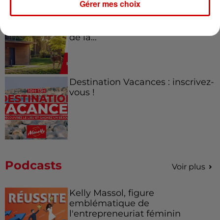
Gérer mes choix
Destination Vacances - Gagnez
votre séjour en famille au cœur
de la...
Destination Vacances : inscrivez-
vous !
Podcasts
Voir plus
Kelly Massol, figure
emblématique de
l'entrepreneuriat féminin