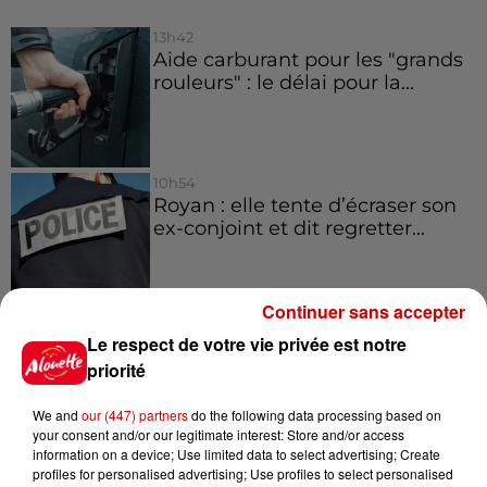
13h42
Aide carburant pour les "grands
rouleurs" : le délai pour la...
10h54
Royan : elle tente d’écraser son
ex-conjoint et dit regretter...
Continuer sans accepter
9h45
Le respect de votre vie privée est notre
Cambriolages : plus de 18 000
priorité
logements visités en juillet 2026,
en...
We and
our (447) partners
do the following data processing based on
your consent and/or our legitimate interest: Store and/or access
information on a device; Use limited data to select advertising; Create
7 août 2026
profiles for personalised advertising; Use profiles to select personalised