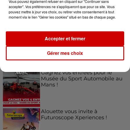
Vous pouvez également refuser en cliquant sur "Continuer sans
accepter". Vos préférences ne s'appliqueront que pour ce site. Vous
pouvez mettre à jour vos choix, ou retirer votre consentement à tout
Jeux
moment via le lien "Gérer les cookies" situé en bas de chaque page.
Voir plus
Gagnez vos places pour le
Accepter et fermer
Festival du Roi Arthur 2026 !
Gérer mes choix
Gagnez vos entrées pour le
Musée du Sport Automobile au
Mans !
Alouette vous invite à
Futuroscope Xperiences !