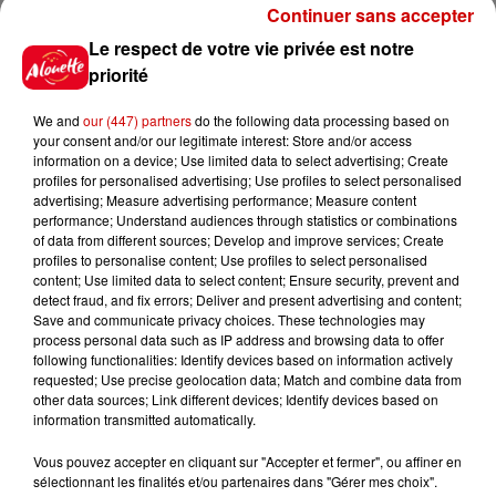
Continuer sans accepter
Le respect de votre vie privée est notre
priorité
14h48
Vendre un chiot en animalerie
We and
our (447) partners
do the following data processing based on
peut coûter très cher
your consent and/or our legitimate interest: Store and/or access
information on a device; Use limited data to select advertising; Create
profiles for personalised advertising; Use profiles to select personalised
advertising; Measure advertising performance; Measure content
performance; Understand audiences through statistics or combinations
14h03
of data from different sources; Develop and improve services; Create
Invasion de physalies sur des
profiles to personalise content; Use profiles to select personalised
plages du Sud-Ouest
content; Use limited data to select content; Ensure security, prevent and
detect fraud, and fix errors; Deliver and present advertising and content;
Save and communicate privacy choices. These technologies may
process personal data such as IP address and browsing data to offer
following functionalities: Identify devices based on information actively
11h51
requested; Use precise geolocation data; Match and combine data from
À LA UNE : affaire Manon
other data sources; Link different devices; Identify devices based on
Relandeau, musée cambriolé et
information transmitted automatically.
Amel Bent en...
Vous pouvez accepter en cliquant sur "Accepter et fermer", ou affiner en
sélectionnant les finalités et/ou partenaires dans "Gérer mes choix".