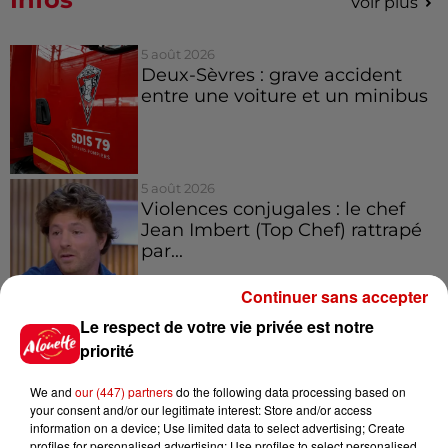
Voir plus
5 août 2026
Deux-Sèvres : grave accident
entre une voiture et un minibus
5 août 2026
Violences conjugales : le chef
Jean Imbert (Top Chef) rattrapé
par...
Continuer sans accepter
5 août 2026
Le respect de votre vie privée est notre
"Attention au démarchage
priorité
abusif" : la préfecture de la
Gironde...
We and
our (447) partners
do the following data processing based on
your consent and/or our legitimate interest: Store and/or access
information on a device; Use limited data to select advertising; Create
profiles for personalised advertising; Use profiles to select personalised