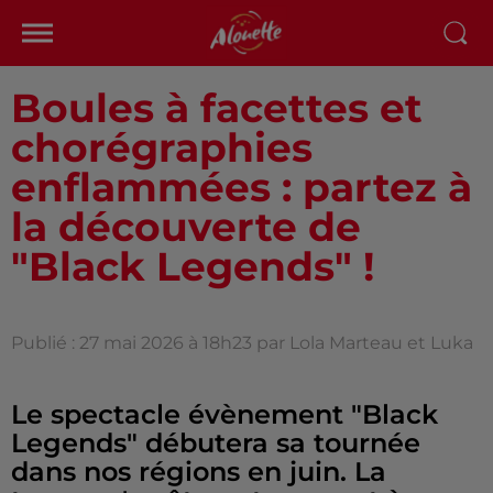
Boules à facettes et
chorégraphies
enflammées : partez à
la découverte de
"Black Legends" !
Publié : 27 mai 2026 à 18h23 par Lola Marteau et Luka
Le spectacle évènement "Black
Legends" débutera sa tournée
dans nos régions en juin. La