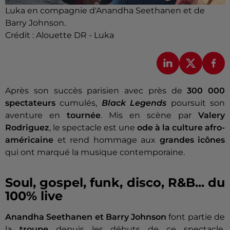
Luka en compagnie d'Anandha Seethanen et de
Barry Johnson.
Crédit :
Alouette DR - Luka
Après son succès parisien avec près de
300 000
spectateurs
cumulés,
Black Legends
poursuit son
aventure en
tournée
. Mis en scène par
Valery
Rodriguez
, le spectacle est une
ode à la culture afro-
américaine
et rend hommage aux
grandes icônes
qui ont marqué la musique contemporaine.
Soul, gospel, funk, disco, R&B... du
100% live
Anandha Seethanen et Barry Johnson
font partie de
la
troupe
depuis les débuts de ce spectacle.