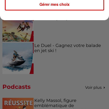
Gérer mes choix
Alouette vous invite à
Futuroscope Xperiences !
Le Duel - Gagnez votre balade
en jet ski !
Podcasts
Voir plus
Kelly Massol, figure
emblématique de