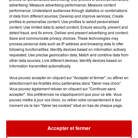
5 août 2026
advertising; Measure advertising performance; Measure content
À LA UNE : incendie à La
performance; Understand audiences through statistics or combinations
Rochelle, mégaferme de
of data from different sources; Develop and improve services; Create
saumons et succès...
profiles to personalise content; Use profiles to select personalised
content; Use limited data to select content; Ensure security, prevent and
detect fraud, and fix errors; Deliver and present advertising and content;
Save and communicate privacy choices. These technologies may
process personal data such as IP address and browsing data to offer
following functionalities: Identify devices based on information actively
Jeux
requested; Use precise geolocation data; Match and combine data from
Voir plus
other data sources; Link different devices; Identify devices based on
information transmitted automatically.
Gagnez vos places pour le
Vous pouvez accepter en cliquant sur "Accepter et fermer", ou affiner en
Festival du Roi Arthur 2026 !
sélectionnant les finalités et/ou partenaires dans "Gérer mes choix".
Vous pouvez également refuser en cliquant sur "Continuer sans
accepter". Vos préférences ne s'appliqueront que pour ce site. Vous
pouvez mettre à jour vos choix, ou retirer votre consentement à tout
moment via le lien "Gérer les cookies" situé en bas de chaque page.
Gagnez vos entrées pour le
Musée du Sport Automobile au
Mans !
Accepter et fermer