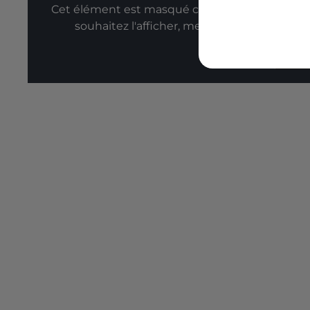
Cet élément est masqué compte-tenu du refus
souhaitez l'afficher, merci de nous donner
Affic