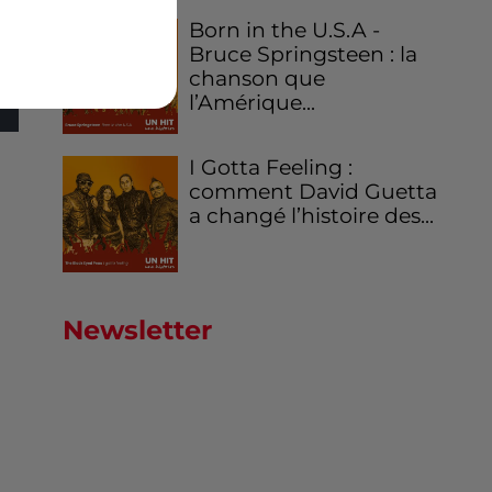
Born in the U.S.A -
Bruce Springsteen : la
chanson que
l’Amérique...
I Gotta Feeling :
comment David Guetta
a changé l’histoire des...
Newsletter