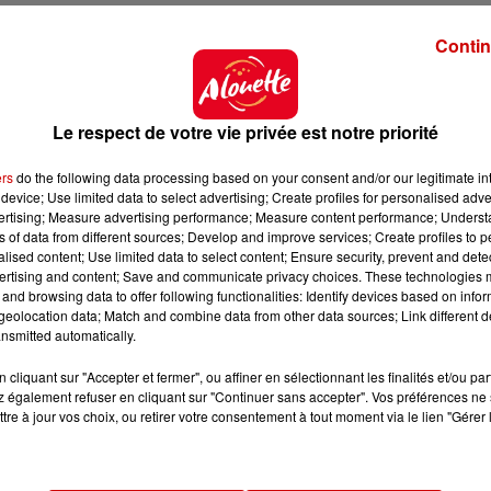
nte-charge
pour accéder à la salle qui les intéressait. Ils 
Contin
abrite
notamment
les joyaux de la Couronne de France
Le respect de votre vie privée est notre priorité
au musée.
Des bijoux d'une
"v
aleur inestimable"
, selon
ers
do the following data processing based on your consent and/or our legitimate int
device; Use limited data to select advertising; Create profiles for personalised adver
vertising; Measure advertising performance; Measure content performance; Unders
rs étaient,
selon une source policière,
munis de petit
ns of data from different sources; Develop and improve services; Create profiles to 
alised content; Use limited data to select content; Ensure security, prevent and detect
 scooter.
ertising and content; Save and communicate privacy choices. These technologies
and browsing data to offer following functionalities: Identify devices based on infor
ds du musée. Il s'agit de
la couronne de l'impératri
eolocation data; Match and combine data from other data sources; Link different de
nsmitted automatically.
Une
enquête pour vol en bande organisée
et
associati
cliquant sur "Accepter et fermer", ou affiner en sélectionnant les finalités et/ou pa
té ouverte.
 également refuser en cliquant sur "Continuer sans accepter". Vos préférences ne 
tre à jour vos choix, ou retirer votre consentement à tout moment via le lien "Gérer 
Avec 