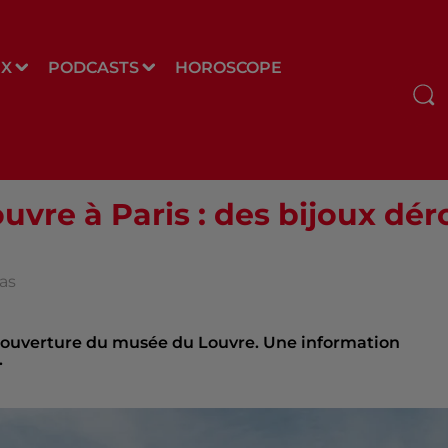
UX
PODCASTS
HOROSCOPE
vre à Paris : des bijoux dér
as
l’ouverture du musée du Louvre. Une information
.