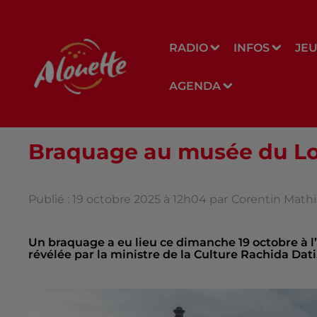
RADIO
INFOS
JE
AGENDA
Braquage au musée du Lou
Publié : 19 octobre 2025 à 12h04 par
Corentin Mathi
Un braquage a eu lieu ce dimanche 19 octobre à 
révélée par la ministre de la Culture Rachida Dati