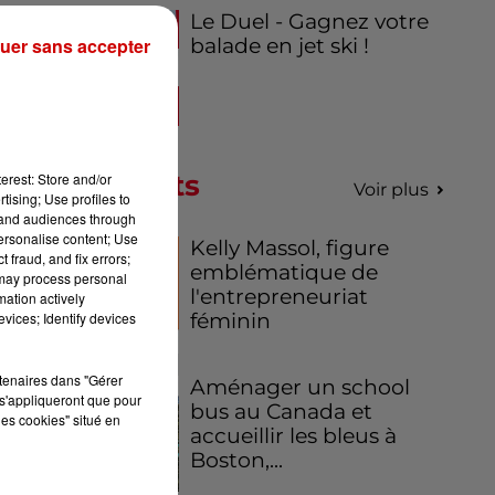
Le Duel - Gagnez votre
ont
uer sans accepter
balade en jet ski !
.
 le
Podcasts
erest: Store and/or
Voir plus
tising; Use profiles to
tand audiences through
es
personalise content; Use
Kelly Massol, figure
 fraud, and fix errors;
emblématique de
 may process personal
l'entrepreneuriat
mation actively
ce
vices; Identify devices
féminin
on
rtenaires dans "Gérer
Aménager un school
s'appliqueront que pour
bus au Canada et
les cookies" situé en
AFP
accueillir les bleus à
Boston,...