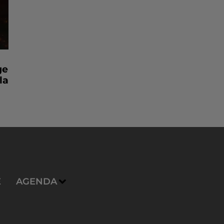
ge
la
E
AGENDA