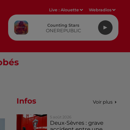
Live :
Alouette
Webradios
Counting Stars
ONEREPUBLIC
obés
Infos
Voir plus
5 août 2026
Deux-Sèvres : grave
accident entre une