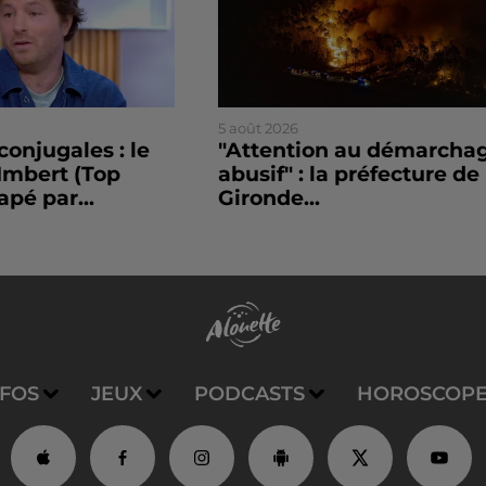
5 août 2026
conjugales : le
"Attention au démarcha
Imbert (Top
abusif" : la préfecture de 
apé par...
Gironde...
NFOS
JEUX
PODCASTS
HOROSCOP