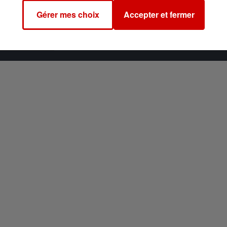
 du dépôt de cookies que vous avez exprimé. Si vous
Gérer mes choix
Accepter et fermer
 votre accord en cliquant sur le bouton ci-dessous.
her l'élément