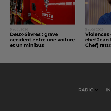
5 août 2026
5 août 2026
Deux-Sèvres : grave
Violences 
accident entre une voiture
chef Jean 
et un minibus
Chef) rattr
RADIO
I