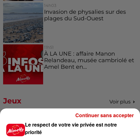
14h03
Invasion de physalies sur des
plages du Sud-Ouest
11h51
À LA UNE : affaire Manon
Relandeau, musée cambriolé et
Amel Bent en...
Jeux
Voir plus
Continuer sans accepter
Gagnez vos places pour le
Le respect de votre vie privée est notre
Festival du Roi Arthur 2026 !
priorité