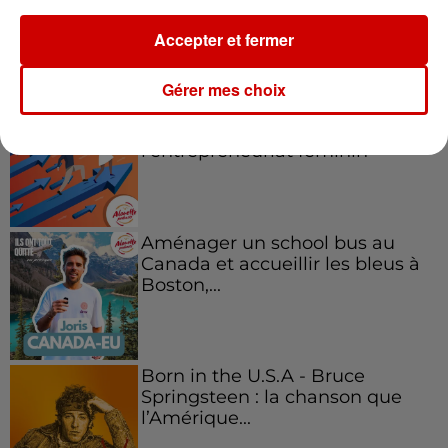
Accepter et fermer
Podcasts
Voir plus
Gérer mes choix
Kelly Massol, figure
emblématique de
l'entrepreneuriat féminin
Aménager un school bus au
Canada et accueillir les bleus à
Boston,...
Born in the U.S.A - Bruce
Springsteen : la chanson que
l’Amérique...