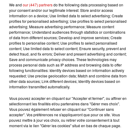
We and
our (447) partners
do the following data processing based on
your consent and/or our legitimate interest: Store and/or access
information on a device; Use limited data to select advertising; Create
Gagnez vos entrées pour le
profiles for personalised advertising; Use profiles to select personalised
Musée du Sport Automobile au
advertising; Measure advertising performance; Measure content
Mans !
performance; Understand audiences through statistics or combinations
of data from different sources; Develop and improve services; Create
profiles to personalise content; Use profiles to select personalised
content; Use limited data to select content; Ensure security, prevent and
detect fraud, and fix errors; Deliver and present advertising and content;
Alouette vous invite à
Save and communicate privacy choices. These technologies may
process personal data such as IP address and browsing data to offer
Futuroscope Xperiences !
following functionalities: Identify devices based on information actively
requested; Use precise geolocation data; Match and combine data from
other data sources; Link different devices; Identify devices based on
information transmitted automatically.
Vous pouvez accepter en cliquant sur "Accepter et fermer", ou affiner en
Le Duel - Gagnez votre balade
sélectionnant les finalités et/ou partenaires dans "Gérer mes choix".
en jet ski !
Vous pouvez également refuser en cliquant sur "Continuer sans
accepter". Vos préférences ne s'appliqueront que pour ce site. Vous
pouvez mettre à jour vos choix, ou retirer votre consentement à tout
moment via le lien "Gérer les cookies" situé en bas de chaque page.