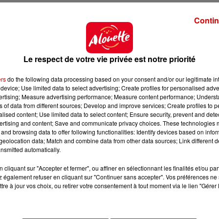
Contin
Le respect de votre vie privée est notre priorité
ers
do the following data processing based on your consent and/or our legitimate int
device; Use limited data to select advertising; Create profiles for personalised adver
vertising; Measure advertising performance; Measure content performance; Unders
ns of data from different sources; Develop and improve services; Create profiles to 
alised content; Use limited data to select content; Ensure security, prevent and detect
ertising and content; Save and communicate privacy choices. These technologies
and browsing data to offer following functionalities: Identify devices based on infor
eolocation data; Match and combine data from other data sources; Link different de
nsmitted automatically.
cliquant sur "Accepter et fermer", ou affiner en sélectionnant les finalités et/ou pa
 également refuser en cliquant sur "Continuer sans accepter". Vos préférences ne 
tre à jour vos choix, ou retirer votre consentement à tout moment via le lien "Gérer 