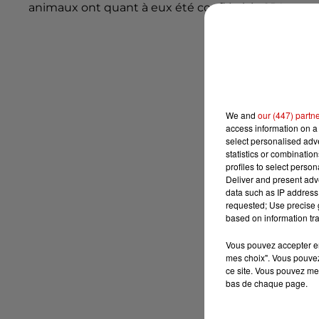
animaux ont quant à eux été confiés à la SPA.
We and
our (447) partn
access information on a 
select personalised ad
statistics or combinatio
profiles to select person
Deliver and present adv
data such as IP address 
requested; Use precise g
based on information tra
Vous pouvez accepter en 
mes choix". Vous pouvez
ce site. Vous pouvez met
bas de chaque page.