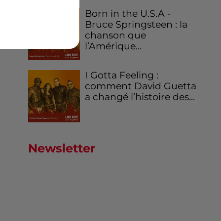
Born in the U.S.A -
Bruce Springsteen : la
chanson que
l’Amérique...
I Gotta Feeling :
comment David Guetta
a changé l’histoire des...
Newsletter