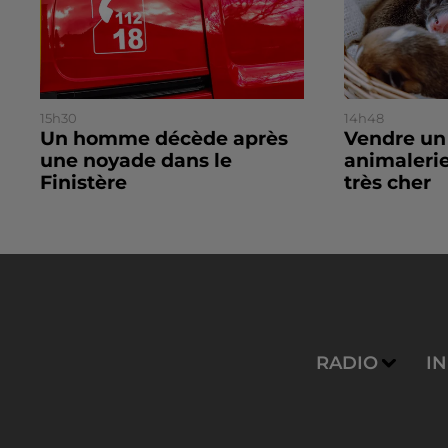
15h30
14h48
Un homme décède après
Vendre un
une noyade dans le
animalerie
Finistère
très cher
RADIO
I