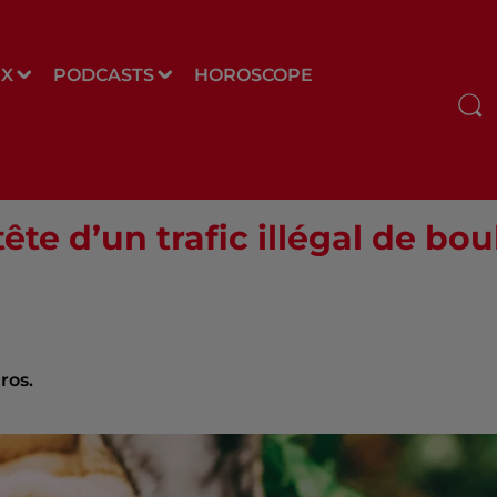
UX
PODCASTS
HOROSCOPE
tête d’un trafic illégal de b
ros.