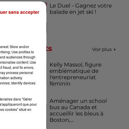
Le Duel - Gagnez votre
uer sans accepter
balade en jet ski !
Podcasts
erest: Store and/or
Voir plus
tising; Use profiles to
tand audiences through
personalise content; Use
Kelly Massol, figure
 fraud, and fix errors;
emblématique de
 may process personal
l'entrepreneuriat
mation actively
vices; Identify devices
féminin
rtenaires dans "Gérer
Aménager un school
s'appliqueront que pour
bus au Canada et
les cookies" situé en
accueillir les bleus à
Boston,...