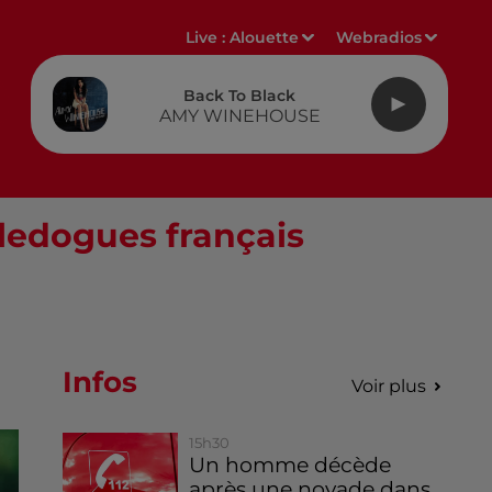
Live :
Alouette
Webradios
Back To Black
AMY WINEHOUSE
ouledogues français
Infos
Voir plus
15h30
Un homme décède
après une noyade dans