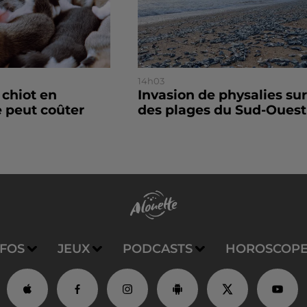
14h03
 chiot en
Invasion de physalies sur
 peut coûter
des plages du Sud-Ouest
NFOS
JEUX
PODCASTS
HOROSCOP