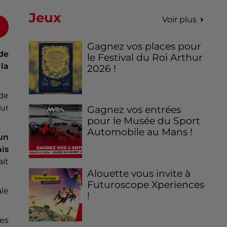
Jeux
Voir plus
Gagnez vos places pour
de
le Festival du Roi Arthur
la
2026 !
 de
sur
Gagnez vos entrées
pour le Musée du Sport
Automobile au Mans !
un
is
ait
Alouette vous invite à
Futuroscope Xperiences
ale
!
Les