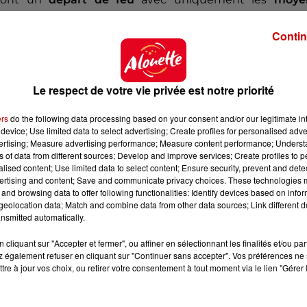
 La première manœuvre s’apparente à un exercice plut
Contin
s autres services bretons
prendront part à l’entraîneme
u de forêt d’une
plus forte intensité et ampleur
jusqu
Le respect de votre vie privée est notre priorité
yens matériels seront également assez conséquent
ers
do the following data processing based on your consent and/or our legitimate int
 mobilisé, soit environ
25 engins
de lutte spécifique p
device; Use limited data to select advertising; Create profiles for personalised adver
vertising; Measure advertising performance; Measure content performance; Unders
ns of data from different sources; Develop and improve services; Create profiles to 
alised content; Use limited data to select content; Ensure security, prevent and detect
ertising and content; Save and communicate privacy choices. These technologies
and browsing data to offer following functionalities: Identify devices based on infor
eolocation data; Match and combine data from other data sources; Link different de
ns de citerne feu de forêt
. Les véhicules, essentiel
nsmitted automatically.
 pacte capacitaire.
cliquant sur "Accepter et fermer", ou affiner en sélectionnant les finalités et/ou pa
 jeudi : le
porte-lance
. Développé par le sapeur-pompi
 également refuser en cliquant sur "Continuer sans accepter". Vos préférences ne 
tre à jour vos choix, ou retirer votre consentement à tout moment via le lien "Gérer 
 le porte-lance se fixe sur le camion au niveau de la cab