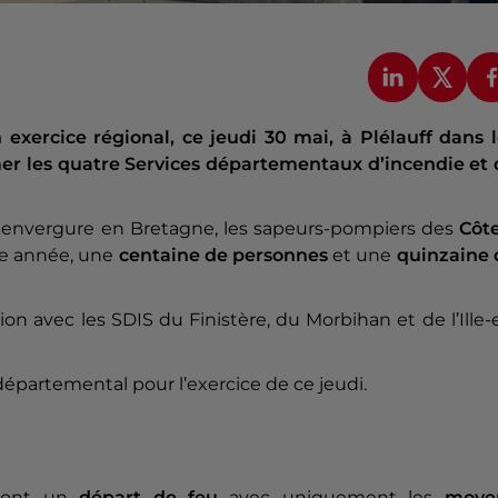
xercice régional, ce jeudi 30 mai, à Plélauff dans l
mer les quatre Services départementaux d’incendie et 
e envergure en Bretagne, les sapeurs-pompiers des
Côte
ue année, une
centaine de personnes
et une
quinzaine 
tion avec les SDIS du Finistère, du Morbihan et de l’Ille-
 départemental pour l’exercice de ce jeudi.
eront un
départ de feu
avec uniquement les
moye