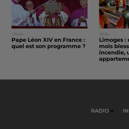
17h06
15h54
Pape Léon XIV en France :
Limoges : 
quel est son programme ?
mois bles
incendie, 
apparteme
RADIO
I