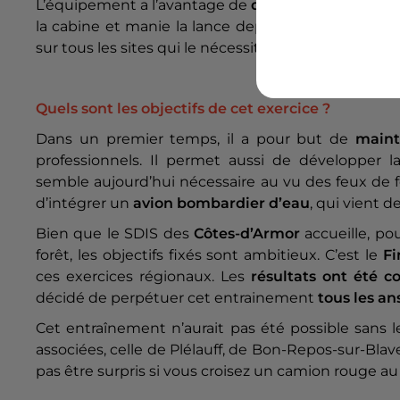
L’équipement a l’avantage de
diminuer l’expositi
la cabine et manie la lance depuis une
télécomm
sur tous les sites qui le nécessitent.
Quels sont les objectifs de cet exercice ?
Dans un premier temps, il a pour but de
maint
professionnels. Il permet aussi de développer 
semble aujourd’hui nécessaire au vu des feux de fo
d’intégrer un
avion bombardier d’eau
, qui vient 
Bien que le SDIS des
Côtes-d’Armor
accueille, po
forêt, les objectifs fixés sont ambitieux. C’est le
Fi
ces exercices régionaux. Les
résultats ont été c
décidé de perpétuer cet entrainement
tous les an
Cet entraînement n’aurait pas été possible sans l
associées, celle de Plélauff, de Bon-Repos-sur-Blave
pas être surpris si vous croisez un camion rouge au