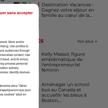
Destination Vacances -
ôt
Gagnez votre séjour en
uer sans accepter
famille au cœur de la...
nt.
’à
Podcasts
s.
Voir plus
erest: Store and/or
our
tising; Use profiles to
tand audiences through
Kelly Massol, figure
personalise content; Use
emblématique de
 fraud, and fix errors;
 may process personal
l'entrepreneuriat
mation actively
féminin
vices; Identify devices
s à
Aménager un school
rtenaires dans "Gérer
bus au Canada et
er
s'appliqueront que pour
les cookies" situé en
accueillir les bleus à
ine
Boston,...