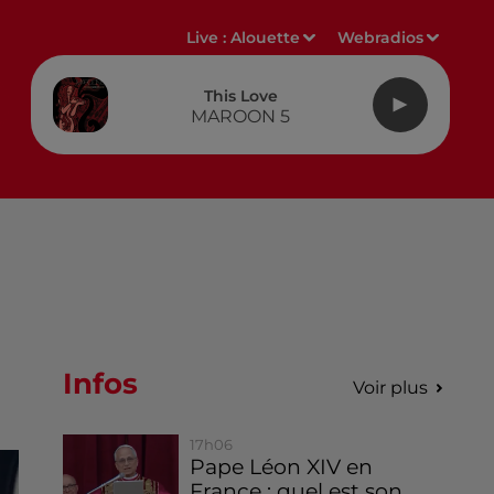
Live :
Alouette
Webradios
This Love
MAROON 5
Infos
Voir plus
17h06
Pape Léon XIV en
France : quel est son