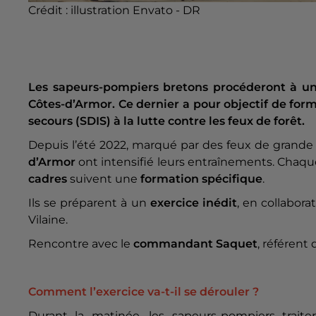
Crédit :
illustration Envato - DR
Les sapeurs-pompiers bretons procéderont à un e
Côtes-d’Armor. Ce dernier a pour objectif de for
secours (SDIS) à la lutte contre les feux de forêt.
Depuis l’été 2022, marqué par des feux de grand
d’Armor
ont intensifié leurs entraînements. Chaq
cadres
suivent une
formation spécifique
.
Ils se préparent à un
exercice inédit
, en collabora
Vilaine.
Rencontre avec le
commandant Saquet
, référent
Comment l’exercice va-t-il se dérouler ?
Durant la matinée, les sapeurs-pompiers trait