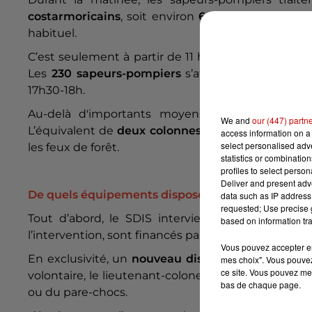
costarmoricains
, soit environ
60 professionnels
.
habituel.
C’est seulement à partir de 11 heures que les
troi
Les
230 sapeurs-pompiers
s’attaqueront à un fe
17h30-18h.
Au-delà d'importants moyens humains, les mo
We and
our (447) partn
L’équivalent de
deux colonnes d’intervention
sera
access information on a 
select personalised ad
les feux de forêt.
statistics or combinatio
profiles to select person
Deliver and present adv
De quels équipements disposez-vous ?
data such as IP address 
requested; Use precise g
Tout d’abord, le SDIS intervient avec des
camio
based on information tra
l’intervention, sont financés par l’État au travers du
Vous pouvez accepter en 
En exclusivité, un
nouveau dispositif
sera testé ce
mes choix". Vous pouvez
ce site. Vous pouvez met
volontaire, le lieutenant-colonel Alain Boissonnet,
bas de chaque page.
ou du pare-chocs.