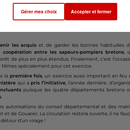
on du personnel aux flammes
, qui reste alors protégé d
ande
. Si les résultats sont concluants, il sera mis en pl
Gérer mes choix
Accepter et fermer
enir les acquis
et de garder les bonnes habitudes d
la
coopération entre les sapeurs-pompiers bretons
, 
rêt de plus en plus étendus. Finalement, c’est l’occas
de Nîmes spécialement pour cet exercice.
ur la
première fois
, un exercice aussi important en feu
nistère
qui a
pris l’initiative
, l’année dernière, d’organi
oncluants
puisque les quatre départements bretons o
s
.
es autorisations du conseil départemental et des mair
t et de Gouarec. La circulation restera ouverte, il ne fau
 détour d’un virage !