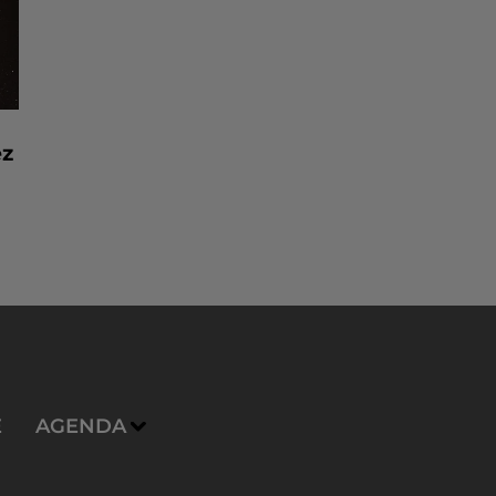
ez
E
AGENDA