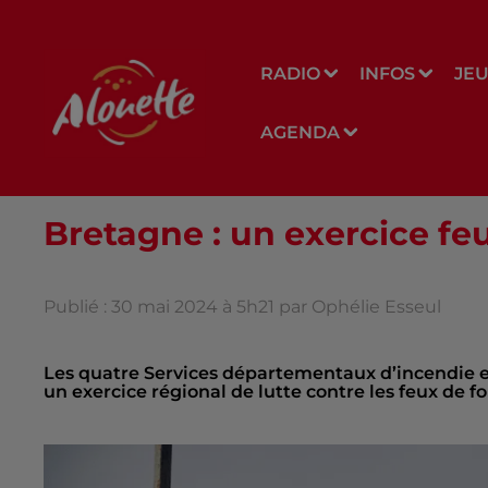
RADIO
INFOS
JE
AGENDA
Bretagne : un exercice feu
Publié : 30 mai 2024 à 5h21 par Ophélie Esseul
Les quatre Services départementaux d’incendie et
un exercice régional de lutte contre les feux de fo