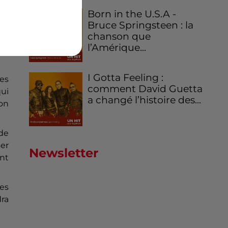
ans
Born in the U.S.A -
ace
Bruce Springsteen : la
chanson que
l’Amérique...
I Gotta Feeling :
es
comment David Guetta
qui
a changé l’histoire des...
ion
 de
ser
Newsletter
nt
ies
dra