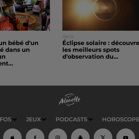
15h02
un bébé d'un
Éclipse solaire : découvr
sé dans un
les meilleurs spots
un
d'observation du...
nt...
NFOS
JEUX
PODCASTS
HOROSCOP