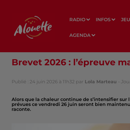
RADIO
INFOS
JE
AGENDA
Brevet 2026 : l’épreuve m
Publié : 24 juin 2026 à 11h32 par
Lola Marteau
-
Jou
Alors que la chaleur continue de s’intensifier sur 
prévues ce vendredi 26 juin seront bien mainten
raconte.