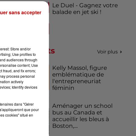
Le Duel - Gagnez votre
balade en jet ski !
uer sans accepter
ut
Podcasts
erest: Store and/or
Voir plus
tising; Use profiles to
tand audiences through
personalise content; Use
Kelly Massol, figure
 fraud, and fix errors;
emblématique de
 may process personal
rs
l'entrepreneuriat
mation actively
féminin
vices; Identify devices
 du
ine
rtenaires dans "Gérer
Aménager un school
s'appliqueront que pour
bus au Canada et
ce
les cookies" situé en
accueillir les bleus à
Boston,...