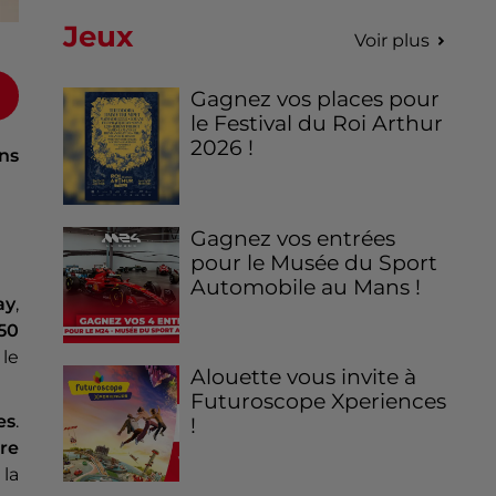
Jeux
Voir plus
Gagnez vos places pour
le Festival du Roi Arthur
2026 !
ns
Gagnez vos entrées
pour le Musée du Sport
Automobile au Mans !
ay
,
50
 le
Alouette vous invite à
Futuroscope Xperiences
es
.
!
re
la