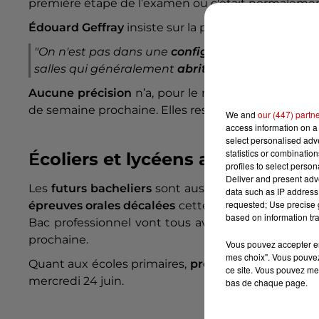
première étape de l’examen où c'était normaleme
Édouard Geffray
insiste sur la proximité réduite e
"On n'est pas dans une
configuration habituelle
salles qui généralement
abritent entre 10 et 15 é
Aucune précision
n’a, pour le moment, été appo
de semaine prochaine. Elles restent, à ce jour,
main
We and
our (447) partn
access information on a 
select personalised ad
statistics or combinatio
É
coliers et lycéens aussi victime
profiles to select person
Deliver and present adv
Les
futurs bacheliers
sont aussi touchés par la
ca
data such as IP address 
requested; Use precise g
épreuves orales décalées
cette semaine. Les Grands
based on information tra
Bac professionnel vont tous avoir lieu
en matinée
prochaine.
Vous pouvez accepter en 
mes choix". Vous pouvez
Quant aux écoles primaires,
près de 6 000 ont ann
ce site. Vous pouvez met
mercredi 24 juin.
bas de chaque page.