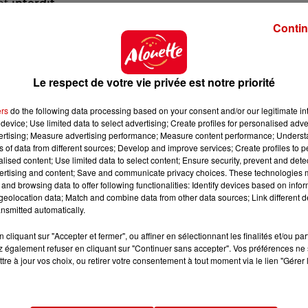
nt
interdit
.
ntre chaque élève :
Contin
où vous avez 30 élèves côte à côte […] On est sur des
lèves
."
Le respect de votre vie privée est notre priorité
rtée concernant
les épreuves du brevet
prévues en déb
tenues
.
ers
do the following data processing based on your consent and/or our legitimate int
device; Use limited data to select advertising; Create profiles for personalised adver
vertising; Measure advertising performance; Measure content performance; Unders
ns of data from different sources; Develop and improve services; Create profiles to 
s de la chaleur
alised content; Use limited data to select content; Ensure security, prevent and detect
ertising and content; Save and communicate privacy choices. These technologies
nicule
. Près de
10 000 candidats sur 130 000
ont vu leu
and browsing data to offer following functionalities: Identify devices based on infor
eolocation data; Match and combine data from other data sources; Link different de
 oraux, les oraux anticipés de français et des épreuves
nsmitted automatically.
 ou en début d’après-midi
, cette semaine et la sema
cliquant sur "Accepter et fermer", ou affiner en sélectionnant les finalités et/ou pa
 également refuser en cliquant sur "Continuer sans accepter". Vos préférences ne 
oncé fermer leurs portes ou aménager leurs horaires,
tre à jour vos choix, ou retirer votre consentement à tout moment via le lien "Gérer 