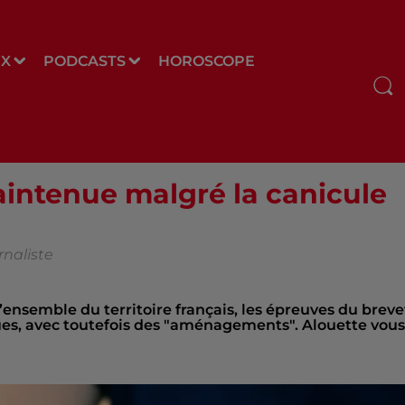
UX
PODCASTS
HOROSCOPE
aintenue malgré la canicule
rnaliste
l’ensemble du territoire français, les épreuves du breve
ues, avec toutefois des "aménagements". Alouette vous