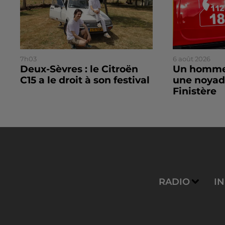
7h03
6 août 2026
Deux-Sèvres : le Citroën
Un homme
C15 a le droit à son festival
une noyad
Finistère
RADIO
I