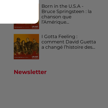
Born in the U.S.A -
Bruce Springsteen : la
chanson que
l’Amérique...
I Gotta Feeling :
comment David Guetta
a changé l’histoire des...
Newsletter