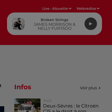
Live :
Alouette
Webradios
Broken Strings
JAMES MORRISON &
NELLY FURTADO
Infos
t
Voir plus
7h03
Deux-Sèvres : le Citroën
C15 a le droit à son