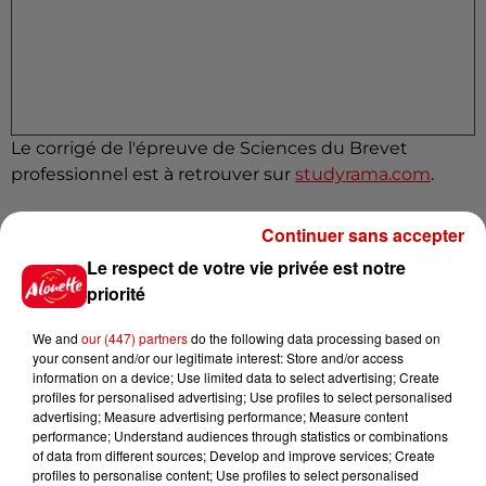
Le corrigé de l'épreuve de Sciences du Brevet
professionnel est à retrouver sur
studyrama.com
.
Continuer sans accepter
Le brevet des collèges 2026
prend fin ce mardi 30
Le respect de votre vie privée est notre
juin après les épreuves de Mathématiques
.
priorité
Infos
Voir plus
We and
our (447) partners
do the following data processing based on
your consent and/or our legitimate interest: Store and/or access
7h03
information on a device; Use limited data to select advertising; Create
Deux-Sèvres : le Citroën C15 a le
profiles for personalised advertising; Use profiles to select personalised
droit à son festival
advertising; Measure advertising performance; Measure content
performance; Understand audiences through statistics or combinations
of data from different sources; Develop and improve services; Create
profiles to personalise content; Use profiles to select personalised