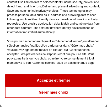
content; Use limited data to select content; Ensure security, prevent and
detect fraud, and fix errors; Deliver and present advertising and content;
6 août 2026
Save and communicate privacy choices. These technologies may
Un homme décède après une
process personal data such as IP address and browsing data to offer
noyade dans le Finistère
following functionalities: Identify devices based on information actively
requested; Use precise geolocation data; Match and combine data from
other data sources; Link different devices; Identify devices based on
information transmitted automatically.
6 août 2026
Vous pouvez accepter en cliquant sur "Accepter et fermer", ou affiner en
Vendre un chiot en animalerie
sélectionnant les finalités et/ou partenaires dans "Gérer mes choix".
peut coûter très cher
Vous pouvez également refuser en cliquant sur "Continuer sans
accepter". Vos préférences ne s'appliqueront que pour ce site. Vous
pouvez mettre à jour vos choix, ou retirer votre consentement à tout
moment via le lien "Gérer les cookies" situé en bas de chaque page.
6 août 2026
Invasion de physalies sur des
Accepter et fermer
plages du Sud-Ouest
Gérer mes choix