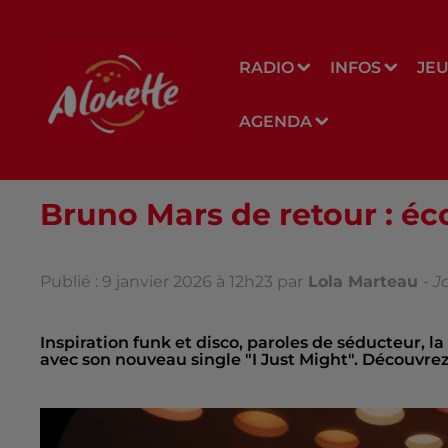
RADIO
INFOS
JE
AGENDA
Bruno Mars de retour : éc
Publié : 9 janvier 2026 à 12h23 par
Lola Marteau
-
J
Inspiration funk et disco, paroles de séducteur, l
avec son nouveau single "I Just Might". Découvrez-