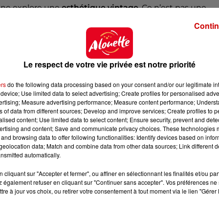
nne explore une
esthétique vintage
. Ce n’est pas une
style tout droit sorti des années 70 et 80
. Costumes
Contin
ore l’apparition d’une caméra super 8 dans son dernier cl
sence de cuivres et
l'envie irrépressible de danser
qua
Le respect de votre vie privée est notre priorité
nce du
disco
!
ers
do the following data processing based on your consent and/or our legitimate int
device; Use limited data to select advertising; Create profiles for personalised adver
vertising; Measure advertising performance; Measure content performance; Unders
 du dépôt de cookies que vous avez exprimé. Si vous
ns of data from different sources; Develop and improve services; Create profiles to 
 votre accord en cliquant sur le bouton ci-dessous.
alised content; Use limited data to select content; Ensure security, prevent and detect
ertising and content; Save and communicate privacy choices. These technologies
and browsing data to offer following functionalities: Identify devices based on infor
her l'élément
eolocation data; Match and combine data from other data sources; Link different de
nsmitted automatically.
cliquant sur "Accepter et fermer", ou affiner en sélectionnant les finalités et/ou pa
 également refuser en cliquant sur "Continuer sans accepter". Vos préférences ne 
tre à jour vos choix, ou retirer votre consentement à tout moment via le lien "Gérer 
Grenade"
a réussi à conquérir son public. Après
10 ans
 temps.