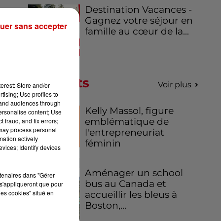
Destination Vacances -
Gagnez votre séjour en
uer sans accepter
famille au cœur de la...
ip,
nd
Podcasts
Voir plus
erest: Store and/or
tising; Use profiles to
tand audiences through
Kelly Massol, figure
personalise content; Use
emblématique de
 fraud, and fix errors;
 may process personal
l'entrepreneuriat
mation actively
féminin
vices; Identify devices
Aménager un school
rtenaires dans "Gérer
bus au Canada et
s'appliqueront que pour
les cookies" situé en
accueillir les bleus à
Boston,...