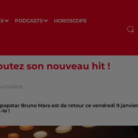
UX
PODCASTS
HOROSCOPE
outez son nouveau hit !
ournaliste
a popstar Bruno Mars est de retour ce vendredi 9 janvie
le !