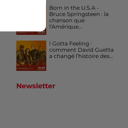
Born in the U.S.A -
Bruce Springsteen : la
chanson que
l’Amérique...
I Gotta Feeling :
comment David Guetta
a changé l’histoire des...
Newsletter