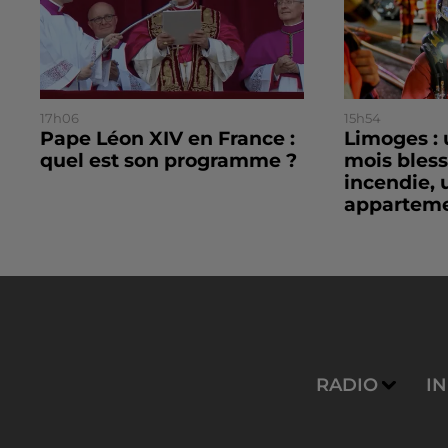
17h06
15h54
Pape Léon XIV en France :
Limoges : 
quel est son programme ?
mois bles
incendie, 
apparteme
RADIO
I