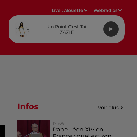
Live :
Alouette
Webradios
Un Point C'est Toi
ZAZIE
Infos
r
Voir plus
17h06
Pape Léon XIV en
France : quel est son