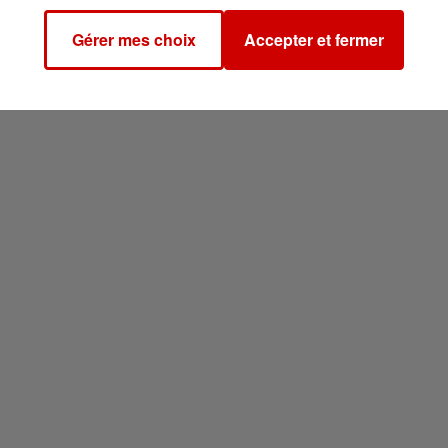
s fans de l'artiste de 40 ans semblent ravis :
Gérer mes choix
Accepter et fermer
ctuel est de retour", "The Romantic va être l’album de
 un hit !