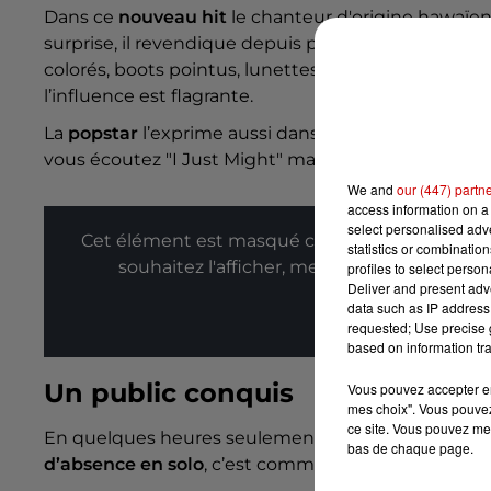
Dans ce
nouveau hit
le chanteur d'origine hawaïe
surprise, il revendique depuis plusieurs années un
colorés, boots pointus, lunettes vintages, mais enc
l’influence est flagrante.
La
popstar
l’exprime aussi dans sa musique. La pré
vous écoutez "I Just Might" marquent la renaissa
We and
our (447) partn
access information on a 
select personalised ad
Cet élément est masqué compte-tenu du refus
statistics or combinatio
souhaitez l'afficher, merci de nous donner
profiles to select person
Deliver and present adv
data such as IP address 
Affic
requested; Use precise g
based on information tra
Un public conquis
Vous pouvez accepter en 
mes choix". Vous pouvez
ce site. Vous pouvez met
En quelques heures seulement,
l’interprète de "
bas de chaque page.
d’absence en solo
, c’est comme si on remontait le