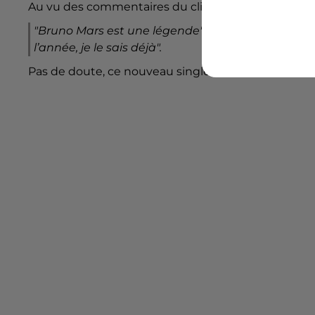
Au vu des commentaires du clip
"I Just Might"
, le
"Bruno Mars est une légende", "Le roi de la Pop a
l’année, je le sais déjà".
Pas de doute, ce nouveau single va très vite devenir