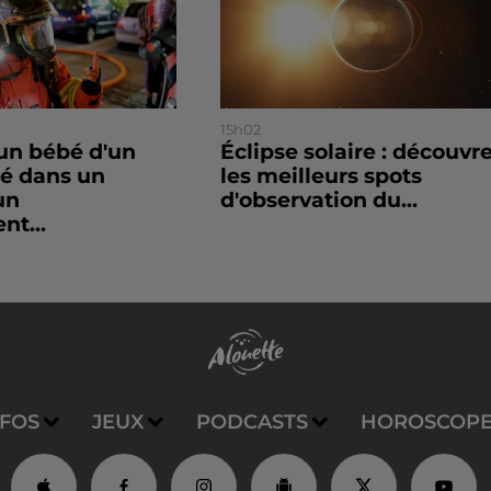
15h02
un bébé d'un
Éclipse solaire : découvr
sé dans un
les meilleurs spots
un
d'observation du...
nt...
NFOS
JEUX
PODCASTS
HOROSCOP