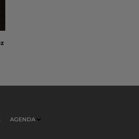
ez
E
AGENDA