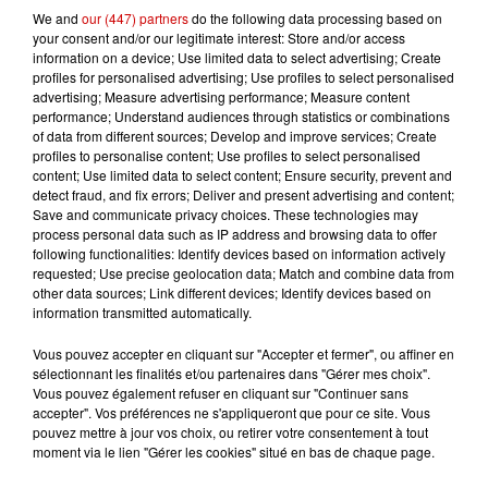
We and
our (447) partners
do the following data processing based on
réalisateur de film, hôtesse de l’air
your consent and/or our legitimate interest: Store and/or access
information on a device; Use limited data to select advertising; Create
profiles for personalised advertising; Use profiles to select personalised
Infos
Voir plus
advertising; Measure advertising performance; Measure content
performance; Understand audiences through statistics or combinations
of data from different sources; Develop and improve services; Create
7h06
profiles to personalise content; Use profiles to select personalised
Soupçonné d'incendies en
content; Use limited data to select content; Ensure security, prevent and
Deux-Sèvres et en Maine-et-
detect fraud, and fix errors; Deliver and present advertising and content;
Loire, un homme...
Save and communicate privacy choices. These technologies may
process personal data such as IP address and browsing data to offer
following functionalities: Identify devices based on information actively
requested; Use precise geolocation data; Match and combine data from
9 août 2026
other data sources; Link different devices; Identify devices based on
SNCF : attention à ce faux SMS
information transmitted automatically.
réclamant le paiement d'une
Vous pouvez accepter en cliquant sur "Accepter et fermer", ou affiner en
amende
sélectionnant les finalités et/ou partenaires dans "Gérer mes choix".
Vous pouvez également refuser en cliquant sur "Continuer sans
accepter". Vos préférences ne s'appliqueront que pour ce site. Vous
pouvez mettre à jour vos choix, ou retirer votre consentement à tout
9 août 2026
moment via le lien "Gérer les cookies" situé en bas de chaque page.
Un incendie se déclare à
l’hôpital du Mans