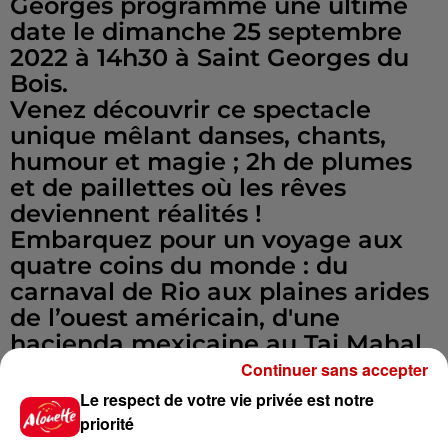
Georges programme une ultime
date le dimanche 25 septembre
2022 à 14h30 à Saint Georges du
Bois.
Venez découvrir ce spectacle
unique mêlant danses, chants,
humour et magie ; 2h de plumes
et de paillettes où les rêves
deviennent réalités !
Embarquez pour un voyage aux
quatre coins du monde : du
carnaval de Rio aux plaines arides
de l’ouest américain, d'une
hacienda mexicaine au Taj Mahal
en passant par les contes des
Continuer sans accepter
mille et une nuits. Les artistes
Le respect de votre vie privée est notre
vous transportent dans leurs rêves
priorité
les plus fous : mannequin,