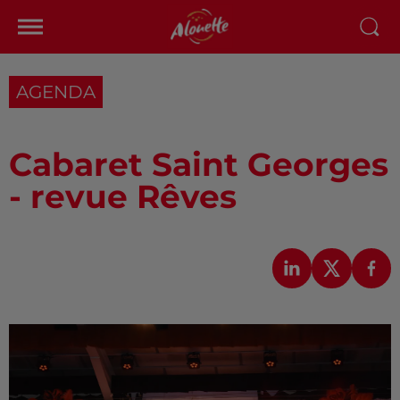
AGENDA
Cabaret Saint Georges
- revue Rêves