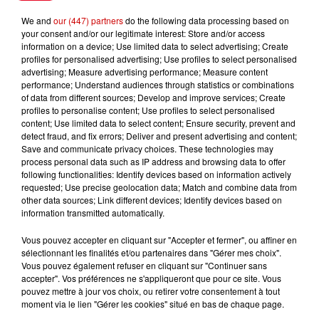
We and
our (447) partners
do the following data processing based on
your consent and/or our legitimate interest: Store and/or access
information on a device; Use limited data to select advertising; Create
profiles for personalised advertising; Use profiles to select personalised
Gagnez vos places pour le
advertising; Measure advertising performance; Measure content
Festival du Roi Arthur 2026 !
performance; Understand audiences through statistics or combinations
of data from different sources; Develop and improve services; Create
profiles to personalise content; Use profiles to select personalised
content; Use limited data to select content; Ensure security, prevent and
detect fraud, and fix errors; Deliver and present advertising and content;
Save and communicate privacy choices. These technologies may
Gagnez vos entrées pour le
process personal data such as IP address and browsing data to offer
Musée du Sport Automobile au
following functionalities: Identify devices based on information actively
requested; Use precise geolocation data; Match and combine data from
Mans !
other data sources; Link different devices; Identify devices based on
information transmitted automatically.
Vous pouvez accepter en cliquant sur "Accepter et fermer", ou affiner en
sélectionnant les finalités et/ou partenaires dans "Gérer mes choix".
Destination Vacances - Gagnez
Vous pouvez également refuser en cliquant sur "Continuer sans
votre séjour en famille au cœur
accepter". Vos préférences ne s'appliqueront que pour ce site. Vous
de la...
pouvez mettre à jour vos choix, ou retirer votre consentement à tout
moment via le lien "Gérer les cookies" situé en bas de chaque page.