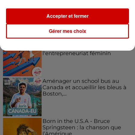
Accepter et fermer
Podcasts
Voir plus
Gérer mes choix
Kelly Massol, figure
emblématique de
l'entrepreneuriat féminin
Aménager un school bus au
Canada et accueillir les bleus à
Boston,...
Born in the U.S.A - Bruce
Springsteen : la chanson que
l’Amérique...