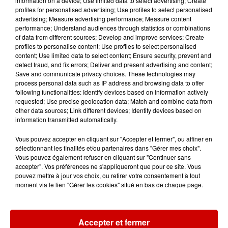
information on a device; Use limited data to select advertising; Create
profiles for personalised advertising; Use profiles to select personalised
advertising; Measure advertising performance; Measure content
6 août 2026
performance; Understand audiences through statistics or combinations
À LA UNE : affaire Manon
of data from different sources; Develop and improve services; Create
Relandeau, musée cambriolé et
profiles to personalise content; Use profiles to select personalised
content; Use limited data to select content; Ensure security, prevent and
Amel Bent en...
detect fraud, and fix errors; Deliver and present advertising and content;
Save and communicate privacy choices. These technologies may
process personal data such as IP address and browsing data to offer
following functionalities: Identify devices based on information actively
requested; Use precise geolocation data; Match and combine data from
Jeux
other data sources; Link different devices; Identify devices based on
Voir plus
information transmitted automatically.
Vous pouvez accepter en cliquant sur "Accepter et fermer", ou affiner en
Gagnez vos places pour le
sélectionnant les finalités et/ou partenaires dans "Gérer mes choix".
Festival du Roi Arthur 2026 !
Vous pouvez également refuser en cliquant sur "Continuer sans
accepter". Vos préférences ne s'appliqueront que pour ce site. Vous
pouvez mettre à jour vos choix, ou retirer votre consentement à tout
moment via le lien "Gérer les cookies" situé en bas de chaque page.
Gagnez vos entrées pour le
Musée du Sport Automobile au
Accepter et fermer