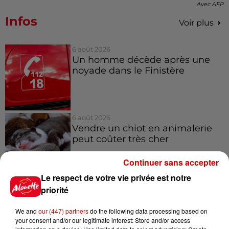
Avec AFP
Infos
Voir plus
6 août 2026
Un homme décède après une
noyade dans le Finistère
6 août 2026
Vendre un chiot en animalerie
peut coûter très cher
Continuer sans accepter
Le respect de votre vie privée est notre
6 août 2026
priorité
Invasion de physalies sur des
plages du Sud-Ouest
We and
our (447) partners
do the following data processing based on
your consent and/or our legitimate interest: Store and/or access