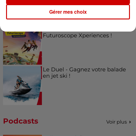
Mans !
Gérer mes choix
Alouette vous invite à
Futuroscope Xperiences !
Le Duel - Gagnez votre balade
en jet ski !
Podcasts
Voir plus