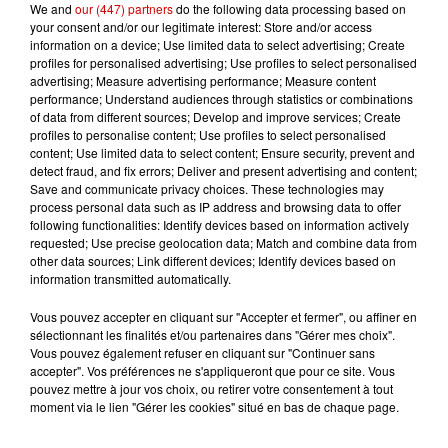
10h20
We and
our (447) partners
do the following data processing based on
Incendies suspects en Deux-
your consent and/or our legitimate interest: Store and/or access
Sèvres et en Maine-et-Loire :
information on a device; Use limited data to select advertising; Create
profiles for personalised advertising; Use profiles to select personalised
un...
advertising; Measure advertising performance; Measure content
performance; Understand audiences through statistics or combinations
of data from different sources; Develop and improve services; Create
profiles to personalise content; Use profiles to select personalised
8h49
content; Use limited data to select content; Ensure security, prevent and
Rennes : enquête ouverte après
detect fraud, and fix errors; Deliver and present advertising and content;
un accident impliquant un
Save and communicate privacy choices. These technologies may
conducteur...
process personal data such as IP address and browsing data to offer
following functionalities: Identify devices based on information actively
requested; Use precise geolocation data; Match and combine data from
other data sources; Link different devices; Identify devices based on
information transmitted automatically.
Jeux
Voir plus
Vous pouvez accepter en cliquant sur "Accepter et fermer", ou affiner en
sélectionnant les finalités et/ou partenaires dans "Gérer mes choix".
Vous pouvez également refuser en cliquant sur "Continuer sans
Gagnez vos places pour le
accepter". Vos préférences ne s'appliqueront que pour ce site. Vous
festival Marché Gourmand 2026
pouvez mettre à jour vos choix, ou retirer votre consentement à tout
à Coulon !
moment via le lien "Gérer les cookies" situé en bas de chaque page.