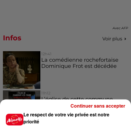
Avec AFP
Infos
Voir plus
12h41
La comédienne rochefortaise
Dominique Frot est décédée
11h12
L’église de cette commune
d’Indre-et-Loire a été
Continuer sans accepter
cambriolée, deux...
Le respect de votre vie privée est notre
priorité