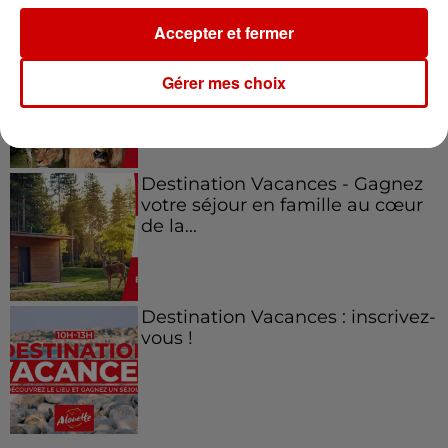
Accepter et fermer
Le Duel - Gagnez vos entrées
pour l'un des zoos de nos
Gérer mes choix
régions !
Destination Vacances - Gagnez
votre séjour en famille au cœur
de la...
Destination Vacances : inscrivez-
vous !