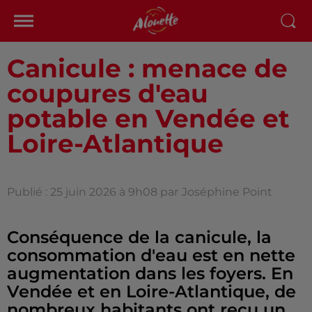
Canicule : menace de
coupures d'eau
potable en Vendée et
Loire-Atlantique
Publié : 25 juin 2026 à 9h08 par
Joséphine Point
Conséquence de la canicule, la
consommation d'eau est en nette
augmentation dans les foyers. En
Vendée et en Loire-Atlantique, de
nombreux habitants ont reçu un