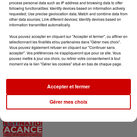
à Coulon !
process personal data such as IP address and browsing data to offer
following functionalities: Identify devices based on information actively
requested; Use precise geolocation data; Match and combine data from
other data sources; Link different devices; Identify devices based on
information transmitted automatically.
Le Duel - Gagnez vos entrées
Vous pouvez accepter en cliquant sur "Accepter et fermer", ou affiner en
pour l'un des zoos de nos
sélectionnant les finalités et/ou partenaires dans "Gérer mes choix".
régions !
Vous pouvez également refuser en cliquant sur "Continuer sans
accepter". Vos préférences ne s'appliqueront que pour ce site. Vous
pouvez mettre à jour vos choix, ou retirer votre consentement à tout
moment via le lien "Gérer les cookies" situé en bas de chaque page.
Destination Vacances - Gagnez
votre séjour en famille au cœur
de la...
Accepter et fermer
Gérer mes choix
Destination Vacances : inscrivez-
vous !