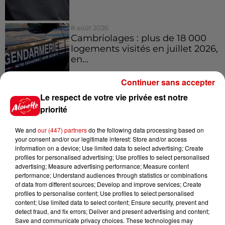
8 août 2026
Cambriolages : plus de 18 000
logements visités en juillet 2026,
en...
Continuer sans accepter
7 août 2026
Le respect de votre vie privée est notre
Pape Léon XIV en France : quel
priorité
est son programme ?
We and
our (447) partners
do the following data processing based on
your consent and/or our legitimate interest: Store and/or access
information on a device; Use limited data to select advertising; Create
profiles for personalised advertising; Use profiles to select personalised
advertising; Measure advertising performance; Measure content
performance; Understand audiences through statistics or combinations
Jeux
Voir plus
of data from different sources; Develop and improve services; Create
profiles to personalise content; Use profiles to select personalised
content; Use limited data to select content; Ensure security, prevent and
Gagnez vos places pour le
detect fraud, and fix errors; Deliver and present advertising and content;
festival Marché Gourmand 2026
Save and communicate privacy choices. These technologies may