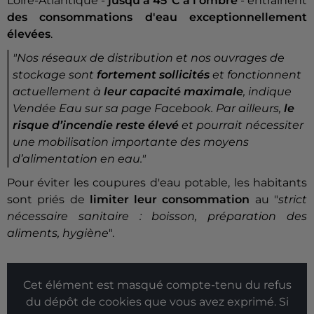
Loire-Atlantique -
jusqu'à 45°C à l'ombre
- entraînent
des consommations d'eau exceptionnellement
élevées
.
"Nos réseaux de distribution et nos ouvrages de
stockage sont
fortement sollicités
et fonctionnent
actuellement à
leur capacité maximale
, indique
Vendée Eau sur sa page Facebook. Par ailleurs,
le
risque d’incendie reste élevé
et pourrait nécessiter
une mobilisation importante des moyens
d’alimentation en eau."
Pour éviter les coupures d'eau potable, les habitants
sont priés de
limiter leur consommation
au "
strict
nécessaire sanitaire : boisson, préparation des
aliments, hygiène
".
Cet élément est masqué compte-tenu du refus
du dépôt de cookies que vous avez exprimé. Si