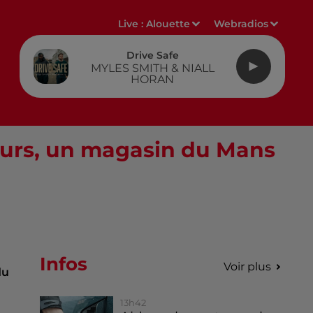
Live :
Alouette
Webradios
Drive Safe
MYLES SMITH & NIALL
HORAN
eurs, un magasin du Mans
Infos
Voir plus
du
13h42