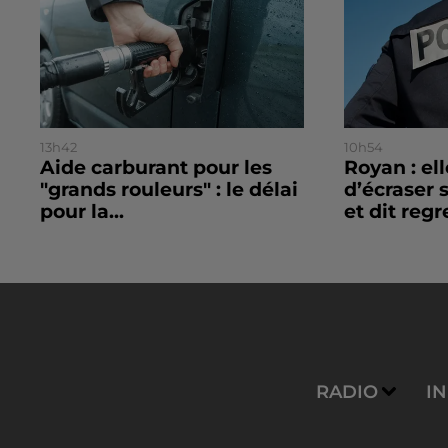
13h42
10h54
Aide carburant pour les
Royan : el
"grands rouleurs" : le délai
d’écraser 
pour la...
et dit regre
RADIO
I