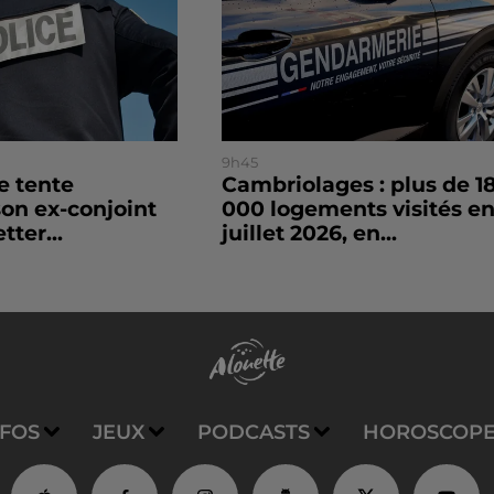
9h45
le tente
Cambriolages : plus de 1
son ex-conjoint
000 logements visités e
tter...
juillet 2026, en...
NFOS
JEUX
PODCASTS
HOROSCOP