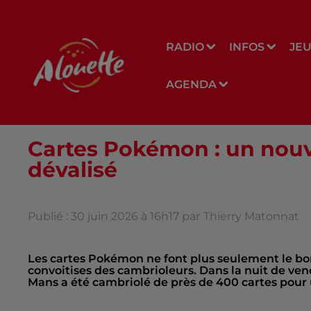
RADIO
INFOS
JE
AGENDA
Cartes Pokémon : un nouv
dévalisé
Publié : 30 juin 2026 à 16h17 par
Thierry Matonnat
Les cartes Pokémon ne font plus seulement le bon
convoitises des cambrioleurs. Dans la nuit de ven
Mans a été cambriolé de près de 400 cartes pour 