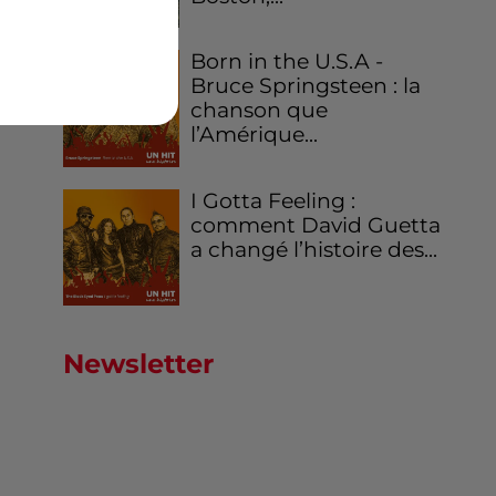
s à
Born in the U.S.A -
on
Bruce Springsteen : la
es
chanson que
l’Amérique...
I Gotta Feeling :
comment David Guetta
a changé l’histoire des...
Newsletter