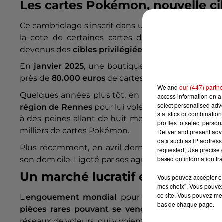
Les cartes Pokémon, nouvelle ci
Ce cambriolage s'inscrit dans une
série d'affaires 
la cote de certaines cartes de collection, les
bo
devenus des
cibles privilégiées
de malfaiteurs, qu
En
janvier 2025
, une boutique d'
Avrillé
, dans le 
près de
80.000 euros
de cartes Pokémon.
We and
our (447) partn
Quelques années plus tôt, en
mars 2023
, deux in
access information on a 
select personalised ad
région de Rennes
pour lui voler une collection es
statistics or combinatio
à des peines allant de huit mois à deux ans de pri
profiles to select person
milliers de cartes Pokémon.
Deliver and present adv
data such as IP address 
Plus récemment, en avril dernier, un collectionne
requested; Use precise g
based on information tra
son domicile. Ligoté par ses agresseurs, il s'est fai
Un marché lucratif et difficile à 
Vous pouvez accepter en 
mes choix". Vous pouvez
ce site. Vous pouvez met
L'
engouement mondial
pour les cartes Pokémon
bas de chaque page.
pièces rares pouvant se vendre plusieurs millie
réseaux de voleurs, qui y voient une source de rev