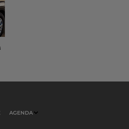
8
n
E
AGENDA