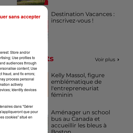
Destination Vacances :
 de
uer sans accepter
inscrivez-vous !
nt
sur
erest: Store and/or
Podcasts
 la
tising; Use profiles to
Voir plus
tand audiences through
és
personalise content; Use
 de
 fraud, and fix errors;
Kelly Massol, figure
 may process personal
emblématique de
mation actively
l'entrepreneuriat
 à
vices; Identify devices
féminin
rtenaires dans "Gérer
s'appliqueront que pour
Aménager un school
les cookies" situé en
es
bus au Canada et
accueillir les bleus à
es
Boston,...