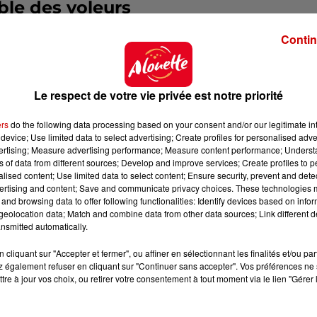
ble des voleurs
similaires
observées ces derniers temps. Avec l'envolée
Contin
utiques spécialisées et les collectionneurs privés
so
'ils soient eux-mêmes collectionneurs ou revendeurs.
Le respect de votre vie privée est notre priorité
Maine-et-Loire, avait déjà subi un cambriolage portant 
ers
do the following data processing based on your consent and/or our legitimate int
dividus avaient violemment agressé un particulier dans
device; Use limited data to select advertising; Create profiles for personalised adver
vertising; Measure advertising performance; Measure content performance; Unders
timée à
100.000 euros
. Les auteurs avaient été condamn
ns of data from different sources; Develop and improve services; Create profiles to 
son ferme pour vol avec violences et recel de dizaines
alised content; Use limited data to select content; Ensure security, prevent and detect
ertising and content; Save and communicate privacy choices. These technologies
and browsing data to offer following functionalities: Identify devices based on infor
ur professionnel installé près de
Bergerac
a été braqué
eolocation data; Match and combine data from other data sources; Link different de
nsmitted automatically.
t dérober une collection évaluée à près de
300.000 euros
.
contrôler
cliquant sur "Accepter et fermer", ou affiner en sélectionnant les finalités et/ou pa
 également refuser en cliquant sur "Continuer sans accepter". Vos préférences ne 
tre à jour vos choix, ou retirer votre consentement à tout moment via le lien "Gérer 
 a considérablement fait grimper leur valeur,
certain
rs d'euros
. Cette flambée des prix attire désormais l
enus particulièrement intéressante.