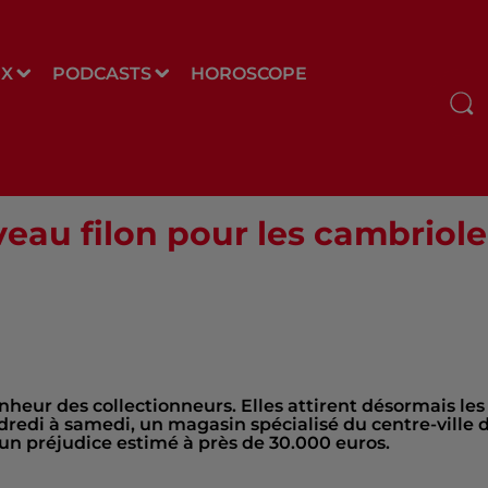
UX
PODCASTS
HOROSCOPE
eau filon pour les cambriol
heur des collectionneurs. Elles attirent désormais les
dredi à samedi, un magasin spécialisé du centre-ville 
un préjudice estimé à près de 30.000 euros.