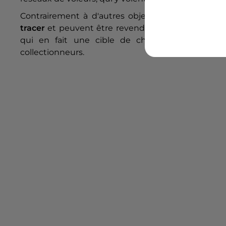
Contrairement à d'autres objets de valeur, les c
tracer
et peuvent être revendues rapidement sur i
qui en fait une cible de choix pour les cam
collectionneurs.