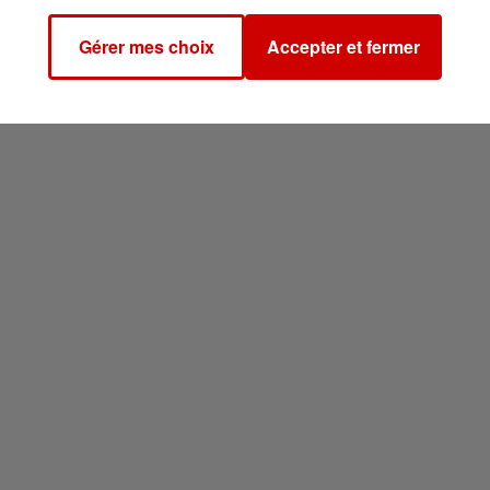
artes de collection sont
faciles à transporter, difficile
Gérer mes choix
Accepter et fermer
nternet ou via des circuits spécialisés. Une combinais
brioleurs, au grand désarroi des commerçants et d