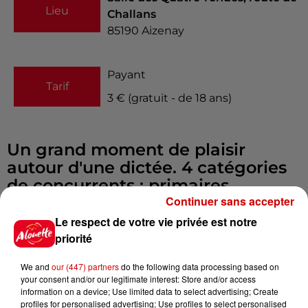
Lieu
Challans
85190
Aizenay
Payant
Tarif
3 € (gratuit - de 18 ans)
Un grand moment de plaisir
autour d'une dictée. 4 catégories
de concurrents : primaires,
Continuer sans accepter
collégiens-lycéens, amateurs et
confirmés. Nombreux lots de
Le respect de votre vie privée est notre
valeur.
priorité
Infos
Voir plus
We and
our (447) partners
do the following data processing based on
your consent and/or our legitimate interest: Store and/or access
information on a device; Use limited data to select advertising; Create
17h06
profiles for personalised advertising; Use profiles to select personalised