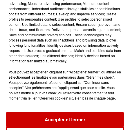
Pape Léon XIV en France : quel
advertising; Measure advertising performance; Measure content
est son programme ?
performance; Understand audiences through statistics or combinations
of data from different sources; Develop and improve services; Create
profiles to personalise content; Use profiles to select personalised
content; Use limited data to select content; Ensure security, prevent and
detect fraud, and fix errors; Deliver and present advertising and content;
15h54
Save and communicate privacy choices. These technologies may
Limoges : un bébé d'un mois
process personal data such as IP address and browsing data to offer
blessé dans un incendie, un
following functionalities: Identify devices based on information actively
requested; Use precise geolocation data; Match and combine data from
appartement...
other data sources; Link different devices; Identify devices based on
information transmitted automatically.
Vous pouvez accepter en cliquant sur "Accepter et fermer", ou affiner en
15h02
sélectionnant les finalités et/ou partenaires dans "Gérer mes choix".
Éclipse solaire : découvrez les
Vous pouvez également refuser en cliquant sur "Continuer sans
meilleurs spots d'observation
accepter". Vos préférences ne s'appliqueront que pour ce site. Vous
du...
pouvez mettre à jour vos choix, ou retirer votre consentement à tout
moment via le lien "Gérer les cookies" situé en bas de chaque page.
11h51
À LA UNE : professeur
Accepter et fermer
condamné, repreneurs pour
Duralex et la...