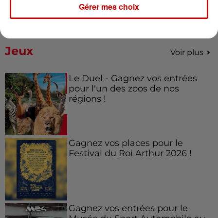
Gérer mes choix
Jeux
Voir plus
Le Duel - Gagnez vos entrées
pour l'un des zoos de nos
régions !
Gagnez vos places pour le
Festival du Roi Arthur 2026 !
Gagnez vos entrées pour le