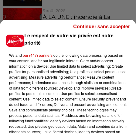
5 août 2026
À LA UNE : incendie à La
Rochelle, mégaferme de
Continuer sans accepter
saumons et succès...
Le respect de votre vie privée est notre
priorité
We and
our (447) partners
do the following data processing based on
your consent and/or our legitimate interest: Store and/or access
Jeux
Voir plus
information on a device; Use limited data to select advertising; Create
profiles for personalised advertising; Use profiles to select personalised
advertising; Measure advertising performance; Measure content
Gagnez vos places pour le
performance; Understand audiences through statistics or combinations
Festival du Roi Arthur 2026 !
of data from different sources; Develop and improve services; Create
profiles to personalise content; Use profiles to select personalised
content; Use limited data to select content; Ensure security, prevent and
detect fraud, and fix errors; Deliver and present advertising and content;
Save and communicate privacy choices. These technologies may
process personal data such as IP address and browsing data to offer
Gagnez vos entrées pour le
following functionalities: Identify devices based on information actively
Musée du Sport Automobile au
requested; Use precise geolocation data; Match and combine data from
other data sources; Link different devices; Identify devices based on
Mans !