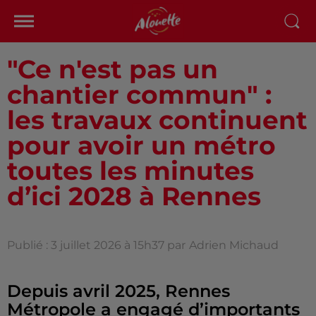
"Ce n'est pas un
chantier commun" :
les travaux continuent
pour avoir un métro
toutes les minutes
d’ici 2028 à Rennes
Publié : 3 juillet 2026 à 15h37 par
Adrien Michaud
Depuis avril 2025, Rennes
Métropole a engagé d’importants