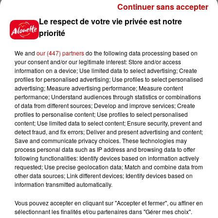
l’instant, dans un trou béant, en plein cœur de
Continuer sans accepter
Villejean.
Le respect de votre vie privée est notre
priorité
We and
our (447) partners
do the following data processing based on
your consent and/or our legitimate interest: Store and/or access
information on a device; Use limited data to select advertising; Create
profiles for personalised advertising; Use profiles to select personalised
advertising; Measure advertising performance; Measure content
performance; Understand audiences through statistics or combinations
of data from different sources; Develop and improve services; Create
profiles to personalise content; Use profiles to select personalised
content; Use limited data to select content; Ensure security, prevent and
detect fraud, and fix errors; Deliver and present advertising and content;
Save and communicate privacy choices. These technologies may
process personal data such as IP address and browsing data to offer
Infos
following functionalities: Identify devices based on information actively
Voir plus
requested; Use precise geolocation data; Match and combine data from
other data sources; Link different devices; Identify devices based on
information transmitted automatically.
12h41
La comédienne rochefortaise
Vous pouvez accepter en cliquant sur "Accepter et fermer", ou affiner en
Dominique Frot est décédée
sélectionnant les finalités et/ou partenaires dans "Gérer mes choix".