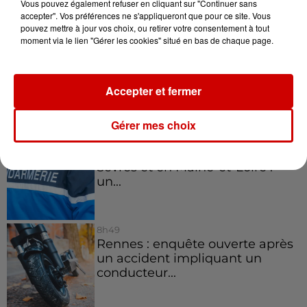
Vous pouvez également refuser en cliquant sur "Continuer sans
accepter". Vos préférences ne s'appliqueront que pour ce site. Vous
pouvez mettre à jour vos choix, ou retirer votre consentement à tout
moment via le lien "Gérer les cookies" situé en bas de chaque page.
11h12
L’église de cette commune
d’Indre-et-Loire a été
cambriolée, deux...
Accepter et fermer
Gérer mes choix
10h20
Incendies suspects en Deux-
Sèvres et en Maine-et-Loire :
un...
8h49
Rennes : enquête ouverte après
un accident impliquant un
conducteur...