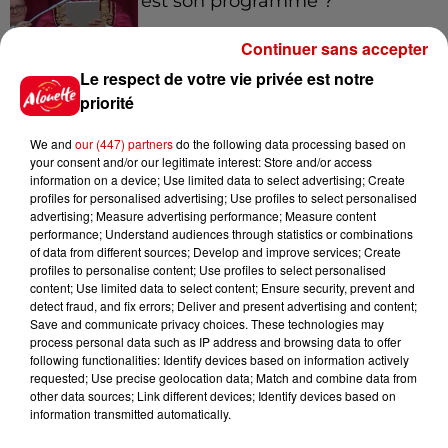
est son programme ?
Continuer sans accepter
Le respect de votre vie privée est notre
priorité
Jeux
Voir plus
We and
our (447) partners
do the following data processing based on
your consent and/or our legitimate interest: Store and/or access
information on a device; Use limited data to select advertising; Create
Gagnez vos places pour le
profiles for personalised advertising; Use profiles to select personalised
festival Marché Gourmand 2026
advertising; Measure advertising performance; Measure content
à Coulon !
performance; Understand audiences through statistics or combinations
of data from different sources; Develop and improve services; Create
profiles to personalise content; Use profiles to select personalised
content; Use limited data to select content; Ensure security, prevent and
detect fraud, and fix errors; Deliver and present advertising and content;
Le Duel - Gagnez vos entrées
Save and communicate privacy choices. These technologies may
pour l'un des zoos de nos
process personal data such as IP address and browsing data to offer
following functionalities: Identify devices based on information actively
régions !
requested; Use precise geolocation data; Match and combine data from
other data sources; Link different devices; Identify devices based on
information transmitted automatically.