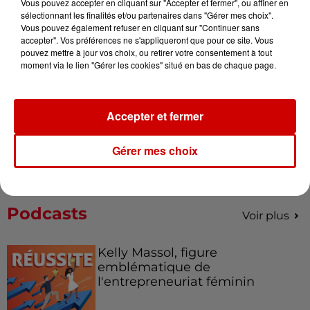
Destination Vacances - Gagnez
Vous pouvez accepter en cliquant sur "Accepter et fermer", ou affiner en
sélectionnant les finalités et/ou partenaires dans "Gérer mes choix".
votre séjour en famille au cœur
Vous pouvez également refuser en cliquant sur "Continuer sans
de la...
accepter". Vos préférences ne s'appliqueront que pour ce site. Vous
pouvez mettre à jour vos choix, ou retirer votre consentement à tout
moment via le lien "Gérer les cookies" situé en bas de chaque page.
Destination Vacances : inscrivez-
vous !
Accepter et fermer
Gérer mes choix
Podcasts
Voir plus
Kelly Massol, figure
emblématique de
l'entrepreneuriat féminin