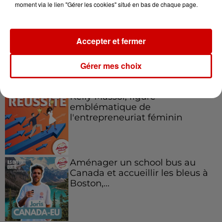
moment via le lien "Gérer les cookies" situé en bas de chaque page.
Accepter et fermer
Gérer mes choix
Podcasts
Voir plus
Kelly Massol, figure
emblématique de
l'entrepreneuriat féminin
Aménager un school bus au
Canada et accueillir les bleus à
Boston,...