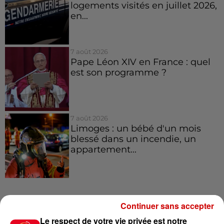
logements visités en juillet 2026,
en...
7 août 2026
Pape Léon XIV en France : quel
est son programme ?
7 août 2026
Limoges : un bébé d'un mois
blessé dans un incendie, un
appartement...
Jeux
Continuer sans accepter
Voir plus
Le respect de votre vie privée est notre