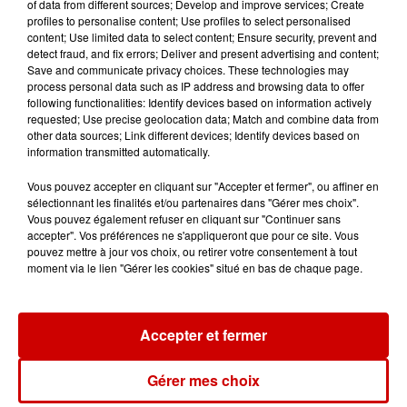
of data from different sources; Develop and improve services; Create
profiles to personalise content; Use profiles to select personalised
content; Use limited data to select content; Ensure security, prevent and
detect fraud, and fix errors; Deliver and present advertising and content;
Save and communicate privacy choices. These technologies may
Le Duel - Gagnez votre balade
process personal data such as IP address and browsing data to offer
en jet ski !
following functionalities: Identify devices based on information actively
requested; Use precise geolocation data; Match and combine data from
other data sources; Link different devices; Identify devices based on
information transmitted automatically.
Vous pouvez accepter en cliquant sur "Accepter et fermer", ou affiner en
sélectionnant les finalités et/ou partenaires dans "Gérer mes choix".
Vous pouvez également refuser en cliquant sur "Continuer sans
Podcasts
accepter". Vos préférences ne s'appliqueront que pour ce site. Vous
Voir plus
pouvez mettre à jour vos choix, ou retirer votre consentement à tout
moment via le lien "Gérer les cookies" situé en bas de chaque page.
Kelly Massol, figure
emblématique de
l'entrepreneuriat féminin
Accepter et fermer
Gérer mes choix