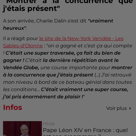
"Montrer à la concurrence que
j'étais présent"
A son arrivée, Charlie Dalin s'est dit
"vraiment
heureux"
.
Il a réagit pour
le site de la New-York Vendée - Les
Sables-d'Olonne
: "on
a gagné et c’est ça qui compte
!
C’était une super traversée, ça fait du bien de
gagner !
C’était
la dernière répétition avant le
Vendée Globe,
une course importante pour
montrer
à la concurrence que j’étais présent
(...)
J’ai
retrouvé
mon niveau à bord de ce bateau génial dans toutes
les conditions…
C’était vraiment une super course,
j’ai pris énormément de plaisir !
"
Infos
Voir plus
17h06
Pape Léon XIV en France : quel