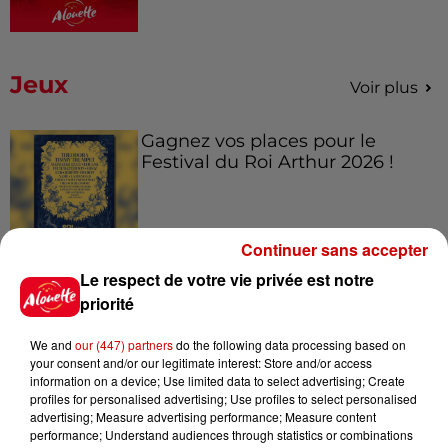
Jeux
Voir plus
Gagnez vos places pour le
Festival du Roi Arthur 2026 !
Continuer sans accepter
Gagnez vos entrées pour le
Le respect de votre vie privée est notre
Musée du Sport Automobile au
priorité
Mans !
We and
our (447) partners
do the following data processing based on
your consent and/or our legitimate interest: Store and/or access
information on a device; Use limited data to select advertising; Create
profiles for personalised advertising; Use profiles to select personalised
Alouette vous invite à
advertising; Measure advertising performance; Measure content
Futuroscope Xperiences !
performance; Understand audiences through statistics or combinations