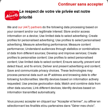
Continuer sans accepter
Le respect de votre vie privée est notre
priorité
Jeux
Voir plus
We and
our (447) partners
do the following data processing based on
your consent and/or our legitimate interest: Store and/or access
Gagnez vos places pour le
information on a device; Use limited data to select advertising; Create
Festival du Roi Arthur 2026 !
profiles for personalised advertising; Use profiles to select personalised
advertising; Measure advertising performance; Measure content
performance; Understand audiences through statistics or combinations
of data from different sources; Develop and improve services; Create
profiles to personalise content; Use profiles to select personalised
content; Use limited data to select content; Ensure security, prevent and
detect fraud, and fix errors; Deliver and present advertising and content;
Gagnez vos entrées pour le
Save and communicate privacy choices. These technologies may
Musée du Sport Automobile au
process personal data such as IP address and browsing data to offer
Mans !
following functionalities: Identify devices based on information actively
requested; Use precise geolocation data; Match and combine data from
other data sources; Link different devices; Identify devices based on
information transmitted automatically.
Alouette vous invite à
Vous pouvez accepter en cliquant sur "Accepter et fermer", ou affiner en
Futuroscope Xperiences !
sélectionnant les finalités et/ou partenaires dans "Gérer mes choix".