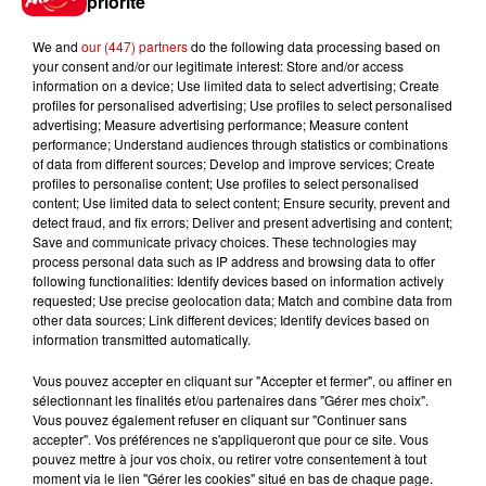
priorité
selon les horaires, la possibilité
d’assister à la traite des chèvres.
We and
our (447) partners
do the following data processing based on
your consent and/or our legitimate interest: Store and/or access
information on a device; Use limited data to select advertising; Create
Un circuit vivant et participatif
profiles for personalised advertising; Use profiles to select personalised
En option, les groupes peuvent
advertising; Measure advertising performance; Measure content
performance; Understand audiences through statistics or combinations
enrichir leur journée avec une
of data from different sources; Develop and improve services; Create
initiation à la boule de fort ainsi
profiles to personalise content; Use profiles to select personalised
content; Use limited data to select content; Ensure security, prevent and
qu’une promenade autour des
detect fraud, and fix errors; Deliver and present advertising and content;
lavoirs, permettant de compléter
Save and communicate privacy choices. These technologies may
process personal data such as IP address and browsing data to offer
la découverte du patrimoine local.
following functionalities: Identify devices based on information actively
requested; Use precise geolocation data; Match and combine data from
Ce circuit a été pensé pour être à
other data sources; Link different devices; Identify devices based on
information transmitted automatically.
la fois pédagogique, convivial et
accessible, en autonomie de
Vous pouvez accepter en cliquant sur "Accepter et fermer", ou affiner en
sélectionnant les finalités et/ou partenaires dans "Gérer mes choix".
déplacement entre les deux sites.
Vous pouvez également refuser en cliquant sur "Continuer sans
accepter". Vos préférences ne s'appliqueront que pour ce site. Vous
pouvez mettre à jour vos choix, ou retirer votre consentement à tout
Informations pratiques
moment via le lien "Gérer les cookies" situé en bas de chaque page.