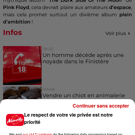
mythique album “
The Dark Side Of The Moon
” de
Pink Floyd
, cela devrait plaire aux amateurs
d’espace
,
mais cela promet surtout un dixième album
plein
d’ambition
!
Infos
Voir plus
15h30
Un homme décède après une
noyade dans le Finistère
14h48
Vendre un chiot en animalerie
peut coûter très cher
Continuer sans accepter
Le respect de votre vie privée est notre
priorité
14h03
We and
our (447) partners
do the following data processing based on