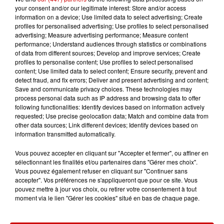
Invasion de physalies sur des
your consent and/or our legitimate interest: Store and/or access
plages du Sud-Ouest
information on a device; Use limited data to select advertising; Create
profiles for personalised advertising; Use profiles to select personalised
advertising; Measure advertising performance; Measure content
performance; Understand audiences through statistics or combinations
of data from different sources; Develop and improve services; Create
11h51
profiles to personalise content; Use profiles to select personalised
À LA UNE : affaire Manon
content; Use limited data to select content; Ensure security, prevent and
Relandeau, musée cambriolé et
detect fraud, and fix errors; Deliver and present advertising and content;
Amel Bent en...
Save and communicate privacy choices. These technologies may
process personal data such as IP address and browsing data to offer
following functionalities: Identify devices based on information actively
requested; Use precise geolocation data; Match and combine data from
other data sources; Link different devices; Identify devices based on
information transmitted automatically.
Jeux
Voir plus
Vous pouvez accepter en cliquant sur "Accepter et fermer", ou affiner en
sélectionnant les finalités et/ou partenaires dans "Gérer mes choix".
Gagnez vos places pour le
Vous pouvez également refuser en cliquant sur "Continuer sans
accepter". Vos préférences ne s'appliqueront que pour ce site. Vous
Festival du Roi Arthur 2026 !
pouvez mettre à jour vos choix, ou retirer votre consentement à tout
moment via le lien "Gérer les cookies" situé en bas de chaque page.