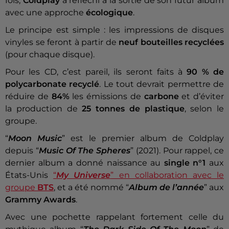
fois,
Coldplay
a réfléchi à la sortie de son futur album
avec une approche
écologique
.
Le principe est simple : les impressions de disques
vinyles se feront à partir de
neuf bouteilles recyclées
(pour chaque disque).
Pour les CD, c’est pareil, ils seront faits à
90 % de
polycarbonate recyclé
. Le tout devrait permettre de
réduire de
84%
les émissions de
carbone
et d’éviter
la production de
25 tonnes de plastique
, selon le
groupe.
“
Moon Music
” est le premier album de Coldplay
depuis “
Music Of The Spheres
” (2021). Pour rappel, ce
dernier album a donné naissance au
single n°1
aux
États-Unis
“
My Universe
” en collaboration avec le
groupe
BTS
, et a été nommé “
Album de l’année
” aux
Grammy Awards
.
Avec une pochette rappelant fortement celle du