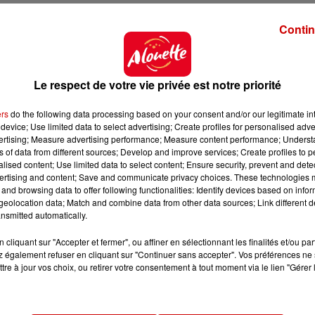
Contin
é
liste des destinations françaises qui ont enregistré la p
Le respect de votre vie privée est notre priorité
rs français pour l’été 2026
. Dans ce classement de 
ers
do the following data processing based on your consent and/or our legitimate int
device; Use limited data to select advertising; Create profiles for personalised adver
e du nombre de recherches)
vertising; Measure advertising performance; Measure content performance; Unders
ns of data from different sources; Develop and improve services; Create profiles to 
alised content; Use limited data to select content; Ensure security, prevent and detect
%)
ertising and content; Save and communicate privacy choices. These technologies
and browsing data to offer following functionalities: Identify devices based on infor
 Bretagne confirme son attractivité auprès de voyageu
eolocation data; Match and combine data from other data sources; Link different de
ute Airbnb.
nsmitted automatically.
, il s'agit de
Saint-Michel-Chef-Chef
, près de Pornic
cliquant sur "Accepter et fermer", ou affiner en sélectionnant les finalités et/ou pa
de recherches pour l'été 2026 sur le site Airbnb.
 également refuser en cliquant sur "Continuer sans accepter". Vos préférences ne 
tre à jour vos choix, ou retirer votre consentement à tout moment via le lien "Gérer 