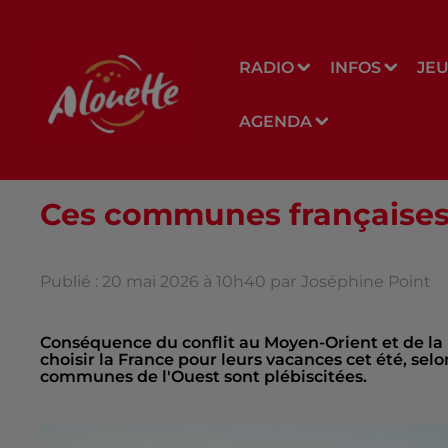
RADIO
INFOS
JE
AGENDA
Ces communes françaises 
Publié : 20 mai 2026 à 10h40 par
Joséphine Point
Conséquence du conflit au Moyen-Orient et de la 
choisir la France pour leurs vacances cet été, sel
communes de l'Ouest sont plébiscitées.