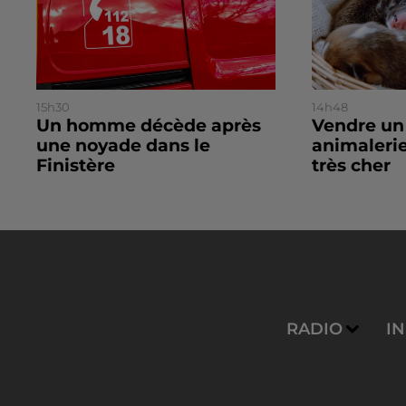
15h30
14h48
Un homme décède après
Vendre un
une noyade dans le
animalerie
Finistère
très cher
RADIO
I