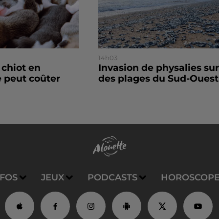
14h03
 chiot en
Invasion de physalies sur
 peut coûter
des plages du Sud-Ouest
NFOS
JEUX
PODCASTS
HOROSCOP