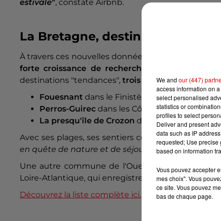
estivale
"
, constate Airbnb.
La Bretagne, destination de l'ét
À travers ces nouvelles données, Airbnb dresse
la 
forte croissance de recherches par les voyageu
We and
our (447) partn
destinations "tendances",
trois sont en Bretagne
:
access information on a 
Fouesnant
dans le Finistère (+48% de hauss
select personalised ad
statistics or combinatio
Perros-Guirec
dans les Côtes-d'Armor (+39%)
profiles to select person
La presqu'île de Crozon
dans le Finistère (+37
Deliver and present adv
data such as IP address 
Avec ses plages, ses sentiers côtiers et ses îles, "
la
requested; Use precise g
en quête de nature et de séjours accessibles
", ajo
based on information tra
Une autre commune de l'Ouest figure dans la liste
Vous pouvez accepter en 
Loire-Atlantique, qui enregistre une hausse de 51% 
mes choix". Vous pouvez
ce site. Vous pouvez met
Découvrez la liste complète ici.
bas de chaque page.