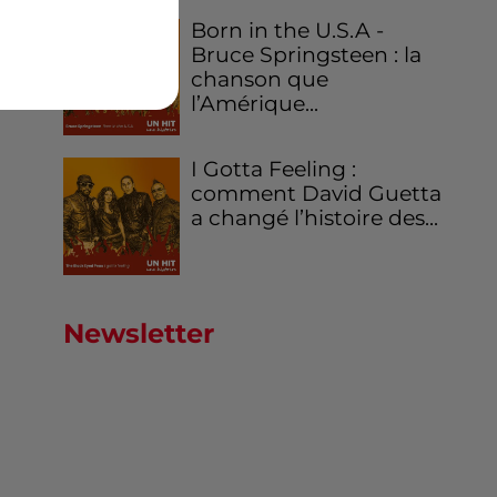
Born in the U.S.A -
Bruce Springsteen : la
chanson que
l’Amérique...
I Gotta Feeling :
comment David Guetta
a changé l’histoire des...
Newsletter