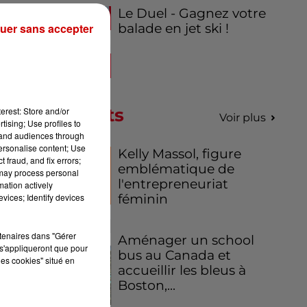
Le Duel - Gagnez votre
uer sans accepter
balade en jet ski !
lus
10
Podcasts
erest: Store and/or
Voir plus
tising; Use profiles to
tand audiences through
personalise content; Use
Kelly Massol, figure
 fraud, and fix errors;
emblématique de
 may process personal
l'entrepreneuriat
mation actively
rs
vices; Identify devices
féminin
 en
rtenaires dans "Gérer
Aménager un school
s'appliqueront que pour
bus au Canada et
les cookies" situé en
accueillir les bleus à
Boston,...