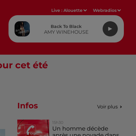
Live :
Alouette
Webradios
Back To Black
AMY WINEHOUSE
ur cet été
Infos
Voir plus
15h30
Un homme décède
après une noyade dans