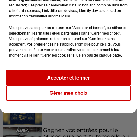
requested; Use precise geolocation data; Match and combine data from
other data sources; Link different devices; Identify devices based on
information transmitted automatically.
5 août 2026
Violences conjugales : le chef
Vous pouvez accepter en cliquant sur "Accepter et fermer", ou affiner en
Jean Imbert (Top Chef) rattrapé
sélectionnant les finalités et/ou partenaires dans "Gérer mes choix".
par...
Vous pouvez également refuser en cliquant sur "Continuer sans
accepter". Vos préférences ne s'appliqueront que pour ce site. Vous
pouvez mettre à jour vos choix, ou retirer votre consentement à tout
moment via le lien "Gérer les cookies" situé en bas de chaque page.
Jeux
Voir plus
Accepter et fermer
Gagnez vos places pour le
Gérer mes choix
Festival du Roi Arthur 2026 !
Gagnez vos entrées pour le
Musée du Sport Automobile au