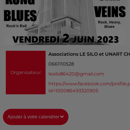
Associations LE SILO et UNART C
0661110528
Organisateur
lesilo86420@gmail.com
https://www.facebook.com/profile.
id=100086493320905
Ajouter à votre calendrier