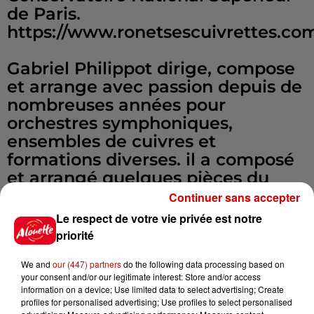
de Paris.
https://www.ronetsescuivrettes.co
Gabriel Philippot dirige, compose
et arrange avec passion depuis de
nombreuses années pour
orchestres symphoniques,
ensembles de cuivres et
formations diverses. il a composé
et arrangé quelques pièces du
spectacle, et sera présent lors de
Continuer sans accepter
ce weekend pour prendre
Le respect de votre vie privée est notre
exceptionnellement la direction
priorité
de l'Orchestre d'Harmonie du Pays
We and
our (447) partners
do the following data processing based on
de Montaigu.
your consent and/or our legitimate interest: Store and/or access
information on a device; Use limited data to select advertising; Create
Fondé en 1967, l'orchestre
profiles for personalised advertising; Use profiles to select personalised