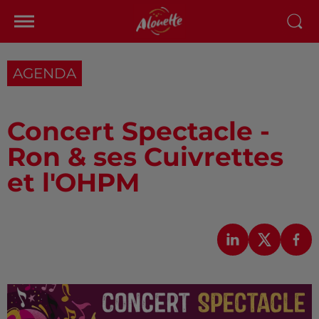
AGENDA
Concert Spectacle -
Ron & ses Cuivrettes
et l'OHPM