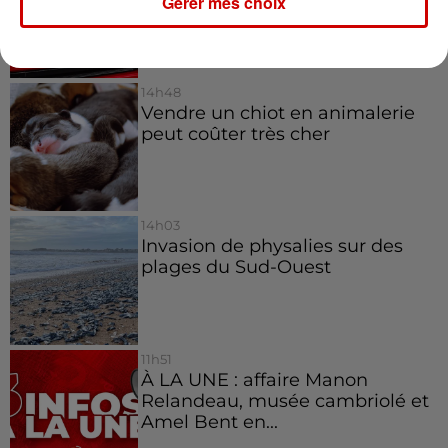
Gérer mes choix
14h48
Vendre un chiot en animalerie
peut coûter très cher
14h03
Invasion de physalies sur des
plages du Sud-Ouest
11h51
À LA UNE : affaire Manon
Relandeau, musée cambriolé et
Amel Bent en...