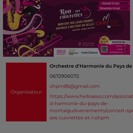
Orchestre d'Harmonie du Pays de
0672906072
ohpm85@gmail.com
Organisateur
https://www.helloasso.com/associat
d-harmonie-du-pays-de-
montaigu/evenements/concert-spe
ses-cuivrettes-et-l-ohpm