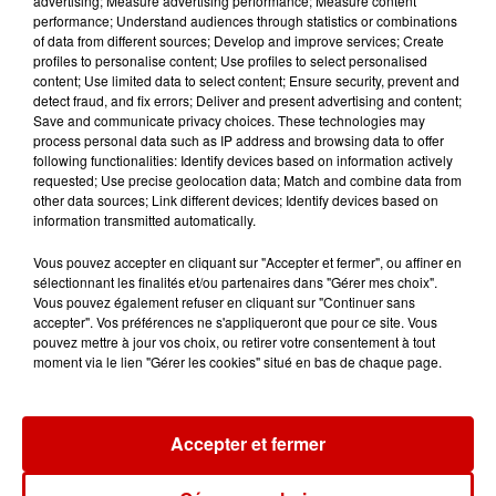
advertising; Measure advertising performance; Measure content
d'Harmonie du Pays de Montaigu
performance; Understand audiences through statistics or combinations
(OHPM) regroupe une
of data from different sources; Develop and improve services; Create
profiles to personalise content; Use profiles to select personalised
cinquantaine de musiciens de
content; Use limited data to select content; Ensure security, prevent and
tous âges, réunis autour d'une
detect fraud, and fix errors; Deliver and present advertising and content;
Save and communicate privacy choices. These technologies may
passion commune pour la
process personal data such as IP address and browsing data to offer
musique. Habitué aux
following functionalities: Identify devices based on information actively
requested; Use precise geolocation data; Match and combine data from
programmes éclectiques, l'OHPM
other data sources; Link different devices; Identify devices based on
sort des sentiers battus dans le
information transmitted automatically.
cadres de ce projet mélangeant
Vous pouvez accepter en cliquant sur "Accepter et fermer", ou affiner en
les arts.
sélectionnant les finalités et/ou partenaires dans "Gérer mes choix".
Retrouvez nos actualités sur notre
Vous pouvez également refuser en cliquant sur "Continuer sans
accepter". Vos préférences ne s'appliqueront que pour ce site. Vous
page Facebook,
pouvez mettre à jour vos choix, ou retirer votre consentement à tout
moment via le lien "Gérer les cookies" situé en bas de chaque page.
Infos
Voir plus
Accepter et fermer
15h30
Un homme décède après une
noyade dans le Finistère