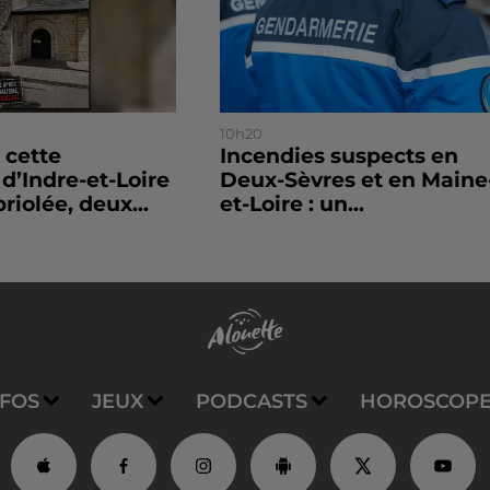
10h20
 cette
Incendies suspects en
’Indre-et-Loire
Deux-Sèvres et en Maine
riolée, deux...
et-Loire : un...
NFOS
JEUX
PODCASTS
HOROSCOP