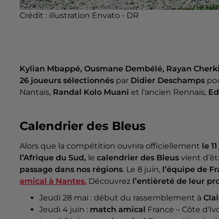
Crédit :
illustration Envato - DR
Kylian Mbappé, Ousmane Dembélé, Rayan Cherki
26 joueurs sélectionnés
par
Didier Deschamps
pou
Nantais,
Randal Kolo Muani
et l’ancien
Rennais,
Ed
Calendrier des Bleus
Alors que la compétition ouvrira officiellement
le 1
l’Afrique du Sud,
le
calendrier des Bleus
vient d’ê
passage dans nos régions
. Le 8 juin,
l’équipe de F
amical à Nantes.
Découvrez
l’entièreté de leur p
Jeudi 28 mai : début du rassemblement à
Cla
Jeudi 4 juin :
match amical
France – Côte d'Ivo