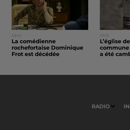
12h41
11h12
La comédienne
L’église de
rochefortaise Dominique
commune d
Frot est décédée
a été camb
RADIO
I