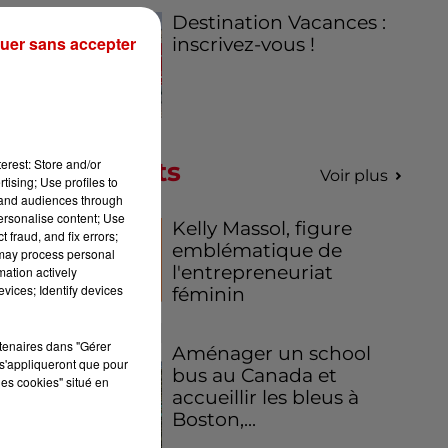
Destination Vacances :
uer sans accepter
inscrivez-vous !
erest: Store and/or
Podcasts
Voir plus
tising; Use profiles to
tand audiences through
personalise content; Use
Kelly Massol, figure
 fraud, and fix errors;
emblématique de
 may process personal
l'entrepreneuriat
mation actively
vices; Identify devices
féminin
rtenaires dans "Gérer
Aménager un school
s'appliqueront que pour
bus au Canada et
les cookies" situé en
accueillir les bleus à
Boston,...