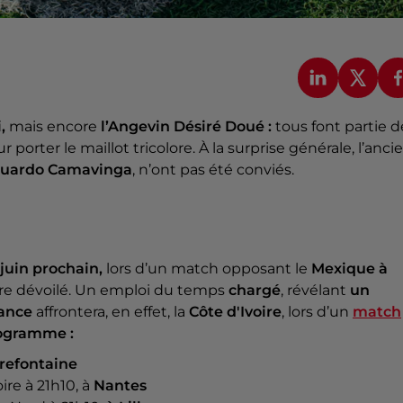
,
mais encore
l’Angevin Désiré Doué :
tous font partie d
r porter le maillot tricolore. À la surprise générale, l’anci
uardo Camavinga
, n’ont pas été conviés.
1 juin prochain,
lors d’un match opposant le
Mexique à
tre dévoilé. Un emploi du temps
chargé
, révélant
un
rance
affrontera, en effet, la
Côte d'Ivoire
, lors d’un
match
rogramme :
irefontaine
ire à 21h10, à
Nantes