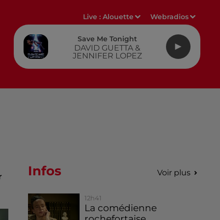
Live :
Alouette
Webradios
Save Me Tonight
DAVID GUETTA &
JENNIFER LOPEZ
Infos
Voir plus
r
12h41
La comédienne
rochefortaise