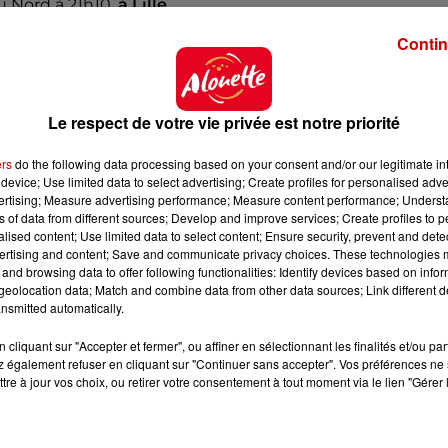
u Nord à 21h10,
à Lille
Contin
Sénégal à 21h,
à New York
hiladelphie
 21h, à
Boston
Le respect de votre vie privée est notre priorité
 possible
ers
do the following data processing based on your consent and/or our legitimate int
device; Use limited data to select advertising; Create profiles for personalised adver
vertising; Measure advertising performance; Measure content performance; Unders
ns of data from different sources; Develop and improve services; Create profiles to 
 du dépôt de cookies que vous avez exprimé. Si vous
alised content; Use limited data to select content; Ensure security, prevent and detect
 votre accord en cliquant sur le bouton ci-dessous.
ertising and content; Save and communicate privacy choices. These technologies
and browsing data to offer following functionalities: Identify devices based on infor
eolocation data; Match and combine data from other data sources; Link different de
her l'élément
nsmitted automatically.
cliquant sur "Accepter et fermer", ou affiner en sélectionnant les finalités et/ou pa
 également refuser en cliquant sur "Continuer sans accepter". Vos préférences ne 
tre à jour vos choix, ou retirer votre consentement à tout moment via le lien "Gérer 