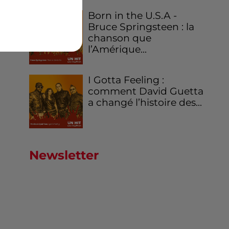
Born in the U.S.A -
Bruce Springsteen : la
chanson que
l’Amérique...
I Gotta Feeling :
comment David Guetta
a changé l’histoire des...
Newsletter