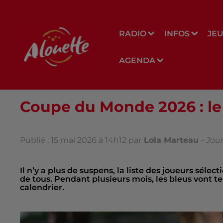
RADIO
INFOS
JE
AGENDA
Coupe du Monde 2026 : le 
Publié : 15 mai 2026 à 14h12 par
Lola Marteau
-
Jour
Il n’y a plus de suspens, la liste des joueurs sél
de tous. Pendant plusieurs mois, les bleus vont t
calendrier.