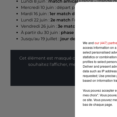
Lundi 8 juin :
match amical
France – Irlande d
Mercredi 10 juin : départ pour
Boston
Mardi 16 juin :
1er match du Mondial
France – 
Lundi 22 juin :
2e match
France – Irak à 23h, à
P
Vendredi 26 juin :
3e match
France – Norvège à
À partir du 30 juin :
phase finale
, 16e de finale
Jusqu'au 19 juillet :
jour de la finale
We and
our (447) partn
access information on a 
select personalised ad
statistics or combinatio
Cet élément est masqué compte-tenu du refus
profiles to select person
souhaitez l'afficher, merci de nous donner
Deliver and present adv
data such as IP address 
requested; Use precise g
Affic
based on information tra
Vous pouvez accepter en 
mes choix". Vous pouvez
ce site. Vous pouvez met
bas de chaque page.