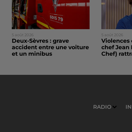
5 août 2026
5 août 2026
Deux-Sèvres : grave
Violences 
accident entre une voiture
chef Jean 
et un minibus
Chef) rattr
RADIO
I