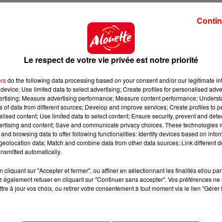
équent selon le baromètre de Klaxit, avec
54 064 traje
Contin
 est suivie par une ville d’Occitanie :
Montpellier
arri
rnier.
e est aussi de plus en plus répandue, comme à
Angers
,
Le respect de votre vie privée est notre priorité
ine-et-Loire, on a recensé
près de 21 500 trajets
, soit 
ers
do the following data processing based on your consent and/or our legitimate int
device; Use limited data to select advertising; Create profiles for personalised adver
 le classement retourne dans l’Ouest en Loire-Atlantiq
vertising; Measure advertising performance; Measure content performance; Unders
ec un nombre de
14 705 trajets
, soit une évolution de 86 %
ns of data from different sources; Develop and improve services; Create profiles to 
alised content; Use limited data to select content; Ensure security, prevent and detect
ertising and content; Save and communicate privacy choices. These technologies
and browsing data to offer following functionalities: Identify devices based on infor
eolocation data; Match and combine data from other data sources; Link different de
nsmitted automatically.
cliquant sur "Accepter et fermer", ou affiner en sélectionnant les finalités et/ou pa
 également refuser en cliquant sur "Continuer sans accepter". Vos préférences ne 
tre à jour vos choix, ou retirer votre consentement à tout moment via le lien "Gérer 