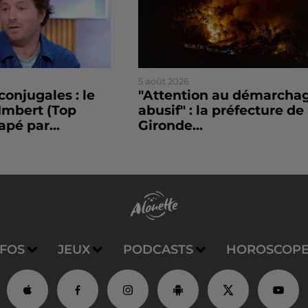
5 août 2026
conjugales : le
"Attention au démarcha
Imbert (Top
abusif" : la préfecture de 
apé par...
Gironde...
NFOS
JEUX
PODCASTS
HOROSCOP