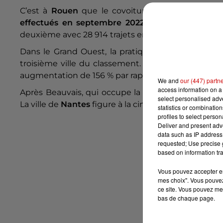
C’est à
Rouen
que le covoiturage est le plus fr
effectués en septembre 2022
. La ville normande
deuxième avec 28 914 trajets enregistrés le mois de
Dans le Grand Ouest, la pratique du covoiturag
troisième ville du classement. Dans la ville de Ma
augmentation de 156 % par rapport au mois d’août.
We and
our (447) partn
access information on a 
Après Beauvais, qui occupe la quatrième position,
select personalised ad
La ville de
Nantes
figure à la cinquième place, av
statistics or combinatio
profiles to select person
Deliver and present adv
data such as IP address 
requested; Use precise g
based on information tra
Vous pouvez accepter en 
mes choix". Vous pouvez
ce site. Vous pouvez met
bas de chaque page.