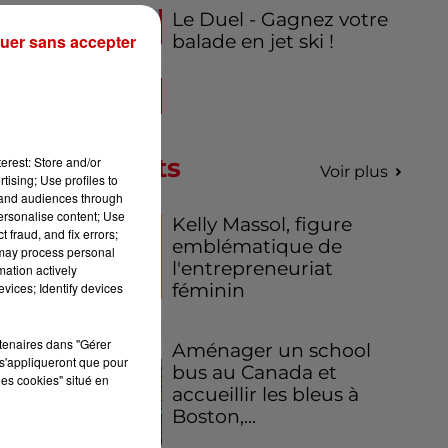
Le Duel - Gagnez votre
ts
uer sans accepter
balade en jet ski !
ve
 la
une
Podcasts
erest: Store and/or
Voir plus
tising; Use profiles to
ue.
tand audiences through
.
personalise content; Use
Kelly Massol, figure
 fraud, and fix errors;
emblématique de
 may process personal
l'entrepreneuriat
mation actively
vices; Identify devices
féminin
rtenaires dans "Gérer
Aménager un school
s'appliqueront que pour
bus au Canada et
les cookies" situé en
accueillir les bleus à
Boston,...