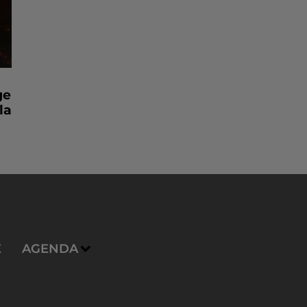
ge
la
E
AGENDA