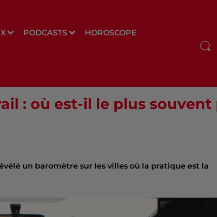
UX
PODCASTS
HOROSCOPE
il : où est-il le plus souvent
vélé un baromètre sur les villes où la pratique est la