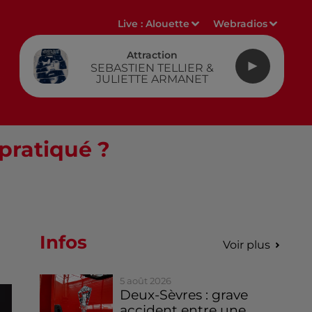
Live :
Alouette
Webradios
Attraction
SEBASTIEN TELLIER &
JULIETTE ARMANET
 pratiqué ?
Infos
Voir plus
5 août 2026
Deux-Sèvres : grave
accident entre une