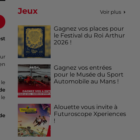
Jeux
Voir plus
Gagnez vos places pour
le Festival du Roi Arthur
est
2026 !
sur
 en
Gagnez vos entrées
pour le Musée du Sport
Automobile au Mans !
le
de
 le
Alouette vous invite à
Futuroscope Xperiences
de
!