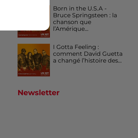
Born in the U.S.A -
Bruce Springsteen : la
chanson que
l’Amérique...
I Gotta Feeling :
comment David Guetta
a changé l’histoire des...
Newsletter