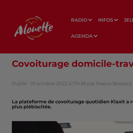
RADIO
INFOS
JE
AGENDA
Covoiturage domicile-trava
Publié : 19 octobre 2022 à 17h38 par Maëva Bossard
La plateforme de covoiturage quotidien Klaxit a ré
plus plébiscitée.