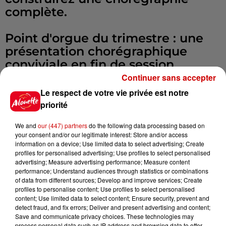
complète.
Point d'orgue du trimestre : une
présentation chorégraphique
conviviale en fin de session,
l'occasion de partager votre
Continuer sans accepter
progression et de vivre une belle
Le respect de votre vie privée est notre
expérience de scène, dans une
priorité
ambiance chaleureuse et sans
We and
our (447) partners
do the following data processing based on
esprit de compétition.
your consent and/or our legitimate interest: Store and/or access
information on a device; Use limited data to select advertising; Create
profiles for personalised advertising; Use profiles to select personalised
Rejoignez-nous pour un moment
advertising; Measure advertising performance; Measure content
de plaisir, de confiance en soi et
performance; Understand audiences through statistics or combinations
de partage. Les débutants sont les
of data from different sources; Develop and improve services; Create
profiles to personalise content; Use profiles to select personalised
bienvenus !
content; Use limited data to select content; Ensure security, prevent and
detect fraud, and fix errors; Deliver and present advertising and content;
Save and communicate privacy choices. These technologies may
Premier cours gratuit sans
process personal data such as IP address and browsing data to offer