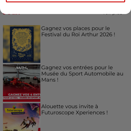
Jeux
Voir plus
Gagnez vos places pour le
Festival du Roi Arthur 2026 !
Gagnez vos entrées pour le
Musée du Sport Automobile au
Mans !
Alouette vous invite à
Futuroscope Xperiences !