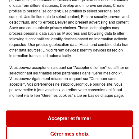
of data from different sources; Develop and improve services; Create
profiles to personalise content; Use profiles to select personalised
11h01
content; Use limited data to select content; Ensure security, prevent and
Un professeur du Maine-et-Loire
detect fraud, and fix errors; Deliver and present advertising and content;
Save and communicate privacy choices. These technologies may
condamné pour des échanges...
process personal data such as IP address and browsing data to offer
following functionalities: Identify devices based on information actively
requested; Use precise geolocation data; Match and combine data from
other data sources; Link different devices; Identify devices based on
information transmitted automatically.
10h10
Duralex : trois repreneurs
Vous pouvez accepter en cliquant sur "Accepter et fermer", ou affiner en
potentiels
sélectionnant les finalités et/ou partenaires dans "Gérer mes choix".
Vous pouvez également refuser en cliquant sur "Continuer sans
accepter". Vos préférences ne s'appliqueront que pour ce site. Vous
pouvez mettre à jour vos choix, ou retirer votre consentement à tout
moment via le lien "Gérer les cookies" situé en bas de chaque page.
7h03
Deux-Sèvres : le Citroën C15 a le
droit à son festival
Accepter et fermer
Gérer mes choix