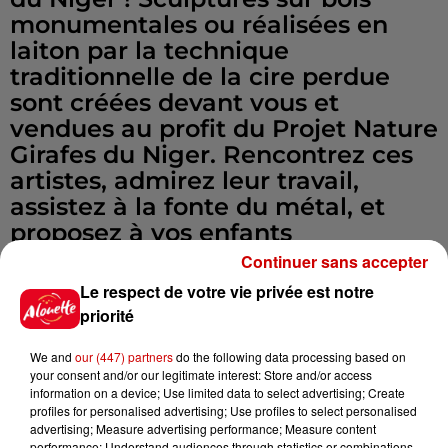
monumentales ou réalisées en
laiton par la technique
traditionnelle de la cire perdue
sont créées devant vous et
vendues au profit du Projet Nature
Girafes du Niger. Rencontrez ces
artistes, admirez leur travail,
assistez à la fonte du métal, et
proposez à vos enfants
d’apprendre à sculpter lors d’un
Continuer sans accepter
atelier.
Le respect de votre vie privée est notre
Infos
priorité
Voir plus
We and
our (447) partners
do the following data processing based on
11h51
your consent and/or our legitimate interest: Store and/or access
À LA UNE : professeur
information on a device; Use limited data to select advertising; Create
condamné, repreneurs pour
profiles for personalised advertising; Use profiles to select personalised
Duralex et la...
advertising; Measure advertising performance; Measure content
performance; Understand audiences through statistics or combinations