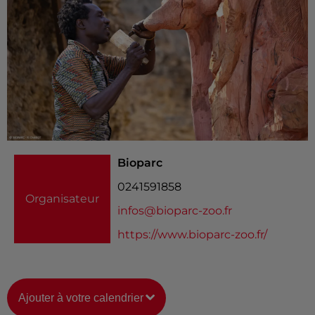
Bioparc
0241591858
Organisateur
infos@bioparc-zoo.fr
https://www.bioparc-zoo.fr/
Ajouter à votre calendrier