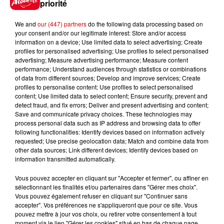
priorité
par...
We and
our (447) partners
do the following data processing based on
your consent and/or our legitimate interest: Store and/or access
5 août 2026
information on a device; Use limited data to select advertising; Create
"Attention au démarchage
profiles for personalised advertising; Use profiles to select personalised
advertising; Measure advertising performance; Measure content
abusif" : la préfecture de la
performance; Understand audiences through statistics or combinations
Gironde...
of data from different sources; Develop and improve services; Create
profiles to personalise content; Use profiles to select personalised
content; Use limited data to select content; Ensure security, prevent and
detect fraud, and fix errors; Deliver and present advertising and content;
5 août 2026
Save and communicate privacy choices. These technologies may
À LA UNE : incendie à La
process personal data such as IP address and browsing data to offer
Rochelle, mégaferme de
following functionalities: Identify devices based on information actively
saumons et succès...
requested; Use precise geolocation data; Match and combine data from
other data sources; Link different devices; Identify devices based on
information transmitted automatically.
Vous pouvez accepter en cliquant sur "Accepter et fermer", ou affiner en
sélectionnant les finalités et/ou partenaires dans "Gérer mes choix".
Jeux
Voir plus
Vous pouvez également refuser en cliquant sur "Continuer sans
accepter". Vos préférences ne s'appliqueront que pour ce site. Vous
pouvez mettre à jour vos choix, ou retirer votre consentement à tout
Gagnez vos places pour le
moment via le lien "Gérer les cookies" situé en bas de chaque page.