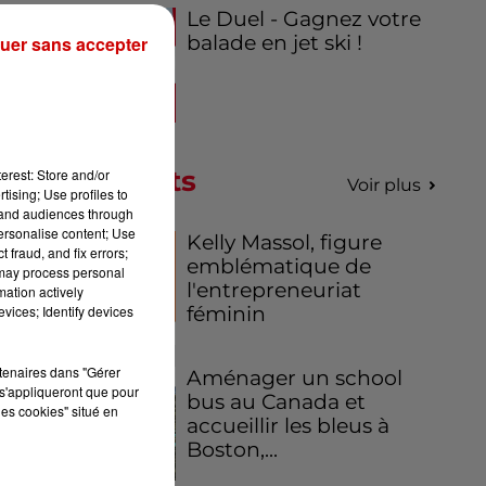
Le Duel - Gagnez votre
balade en jet ski !
uer sans accepter
Podcasts
erest: Store and/or
Voir plus
tising; Use profiles to
tand audiences through
personalise content; Use
Kelly Massol, figure
 fraud, and fix errors;
emblématique de
 may process personal
l'entrepreneuriat
mation actively
féminin
vices; Identify devices
rtenaires dans "Gérer
Aménager un school
s'appliqueront que pour
bus au Canada et
les cookies" situé en
accueillir les bleus à
Boston,...