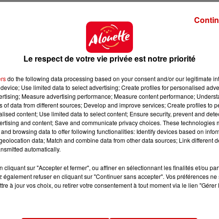
Contin
Le respect de votre vie privée est notre priorité
ers
do the following data processing based on your consent and/or our legitimate int
device; Use limited data to select advertising; Create profiles for personalised adver
vertising; Measure advertising performance; Measure content performance; Unders
ns of data from different sources; Develop and improve services; Create profiles to 
alised content; Use limited data to select content; Ensure security, prevent and detect
ertising and content; Save and communicate privacy choices. These technologies
and browsing data to offer following functionalities: Identify devices based on infor
eolocation data; Match and combine data from other data sources; Link different de
nsmitted automatically.
cliquant sur "Accepter et fermer", ou affiner en sélectionnant les finalités et/ou pa
 également refuser en cliquant sur "Continuer sans accepter". Vos préférences ne 
tre à jour vos choix, ou retirer votre consentement à tout moment via le lien "Gérer 