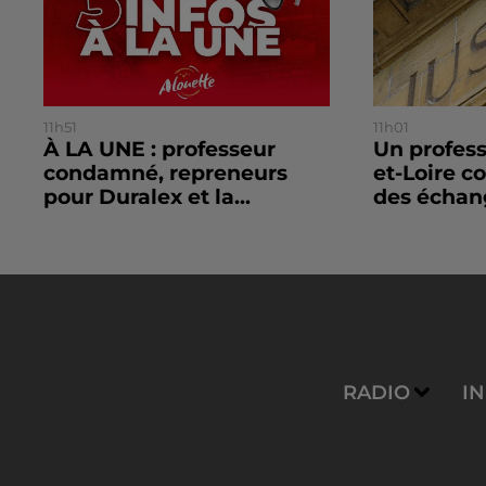
11h51
11h01
À LA UNE : professeur
Un profes
condamné, repreneurs
et-Loire 
pour Duralex et la...
des échang
RADIO
I