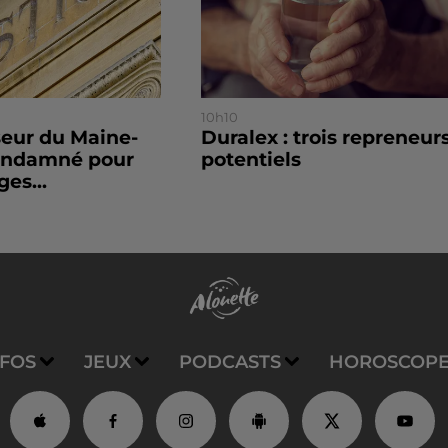
10h10
seur du Maine-
Duralex : trois repreneur
condamné pour
potentiels
es...
NFOS
JEUX
PODCASTS
HOROSCOP