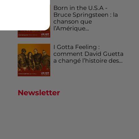
Born in the U.S.A -
Bruce Springsteen : la
chanson que
l’Amérique...
I Gotta Feeling :
comment David Guetta
a changé l’histoire des...
Newsletter