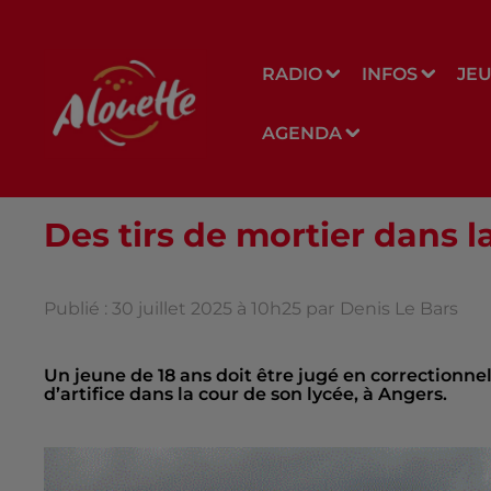
RADIO
INFOS
JE
AGENDA
Des tirs de mortier dans l
Publié : 30 juillet 2025 à 10h25 par
Denis Le Bars
Un jeune de 18 ans doit être jugé en correctionnell
d’artifice dans la cour de son lycée, à Angers.