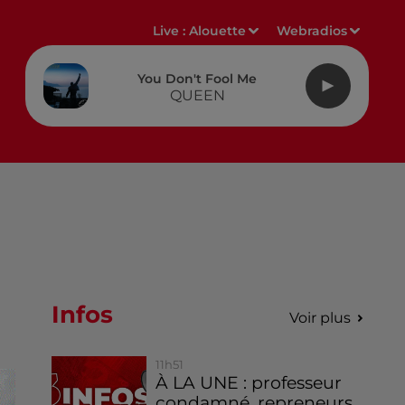
Live :
Alouette
Webradios
You Don't Fool Me
QUEEN
Infos
Voir plus
11h51
À LA UNE : professeur
condamné, repreneurs