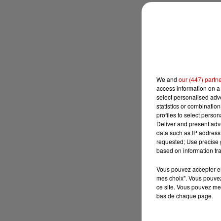
We and
our (447) partn
access information on a 
select personalised ad
statistics or combinatio
profiles to select person
Deliver and present adv
data such as IP address 
requested; Use precise g
based on information tra
Vous pouvez accepter en 
mes choix". Vous pouvez
ce site. Vous pouvez met
bas de chaque page.