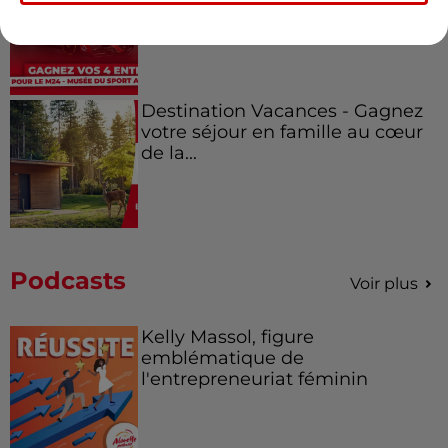
Mans !
Destination Vacances - Gagnez
votre séjour en famille au cœur
de la...
Podcasts
Voir plus
Kelly Massol, figure
emblématique de
l'entrepreneuriat féminin