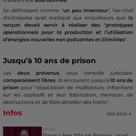
d’ailleurs été
abandonnée
.
Se définissant comme "
un peu inventeur
", l'ex-chef
d'entreprise avait expliqué aux enquêteurs que
la
rançon devait servir à réaliser des "
prototypes
opérationnels pour la production et l'utilisation
d'énergies nouvelles non polluantes et illimitées
".
Jusqu’à 10 ans de prison
Les
deux prévenus
, sous contrôle judiciaire,
comparaissent libres
. Ils encourent jusqu’à
10 ans de
prison
pour "
association de malfaiteurs, infractions
sur les explosifs et leur fabrication, menaces de
destructions et de faire dérailler des trains
".
Infos
Voir plus
17h06
Pape Léon XIV en France : quel