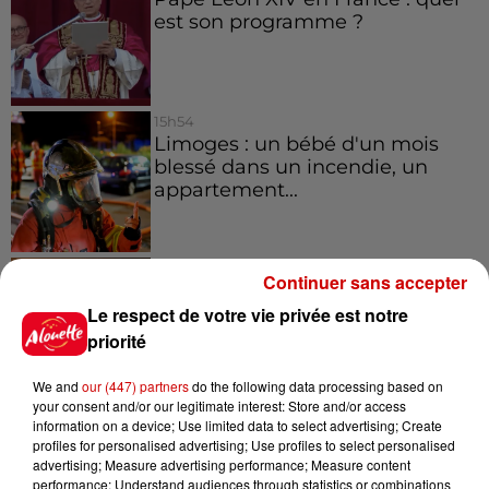
est son programme ?
15h54
Limoges : un bébé d'un mois
blessé dans un incendie, un
appartement...
15h02
Continuer sans accepter
Éclipse solaire : découvrez les
meilleurs spots d'observation
Le respect de votre vie privée est notre
du...
priorité
We and
our (447) partners
do the following data processing based on
your consent and/or our legitimate interest: Store and/or access
11h51
information on a device; Use limited data to select advertising; Create
À LA UNE : professeur
profiles for personalised advertising; Use profiles to select personalised
condamné, repreneurs pour
advertising; Measure advertising performance; Measure content
Duralex et la...
performance; Understand audiences through statistics or combinations