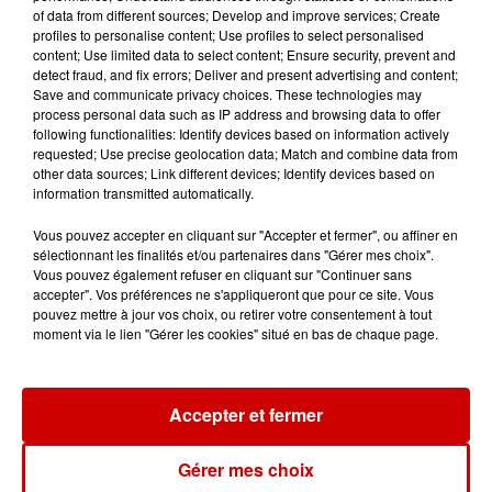
of data from different sources; Develop and improve services; Create
profiles to personalise content; Use profiles to select personalised
content; Use limited data to select content; Ensure security, prevent and
detect fraud, and fix errors; Deliver and present advertising and content;
Save and communicate privacy choices. These technologies may
Jeux
process personal data such as IP address and browsing data to offer
Voir plus
following functionalities: Identify devices based on information actively
requested; Use precise geolocation data; Match and combine data from
Le Duel - Gagnez vos entrées
other data sources; Link different devices; Identify devices based on
information transmitted automatically.
pour l'un des zoos de nos
régions !
Vous pouvez accepter en cliquant sur "Accepter et fermer", ou affiner en
sélectionnant les finalités et/ou partenaires dans "Gérer mes choix".
Vous pouvez également refuser en cliquant sur "Continuer sans
accepter". Vos préférences ne s'appliqueront que pour ce site. Vous
pouvez mettre à jour vos choix, ou retirer votre consentement à tout
Gagnez vos places pour le
moment via le lien "Gérer les cookies" situé en bas de chaque page.
Festival du Roi Arthur 2026 !
Accepter et fermer
Gagnez vos entrées pour le
Gérer mes choix
Musée du Sport Automobile au