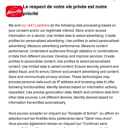
Jeux
Le respect de votre vie privée est notre
Voir plus
priorité
Gagnez vos places pour le
We and
our (447) partners
do the following data processing based on
festival Marché Gourmand 2026
your consent and/or our legitimate interest: Store and/or access
à Coulon !
information on a device; Use limited data to select advertising; Create
profiles for personalised advertising; Use profiles to select personalised
advertising; Measure advertising performance; Measure content
performance; Understand audiences through statistics or combinations
of data from different sources; Develop and improve services; Create
Le Duel - Gagnez vos entrées
profiles to personalise content; Use profiles to select personalised
pour l'un des zoos de nos
content; Use limited data to select content; Ensure security, prevent and
régions !
detect fraud, and fix errors; Deliver and present advertising and content;
Save and communicate privacy choices. These technologies may
process personal data such as IP address and browsing data to offer
following functionalities: Identify devices based on information actively
requested; Use precise geolocation data; Match and combine data from
Destination Vacances - Gagnez
other data sources; Link different devices; Identify devices based on
information transmitted automatically.
votre séjour en famille au cœur
de la...
Vous pouvez accepter en cliquant sur "Accepter et fermer", ou affiner en
sélectionnant les finalités et/ou partenaires dans "Gérer mes choix".
Vous pouvez également refuser en cliquant sur "Continuer sans