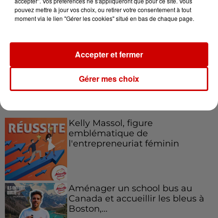
accepter". Vos préférences ne s'appliqueront que pour ce site. Vous
pouvez mettre à jour vos choix, ou retirer votre consentement à tout
Destination Vacances : inscrivez-
moment via le lien "Gérer les cookies" situé en bas de chaque page.
vous !
Accepter et fermer
Gérer mes choix
Podcasts
Voir plus
Kelly Massol, figure
emblématique de
l'entrepreneuriat féminin
Aménager un school bus au
Canada et accueillir les bleus à
Boston,...