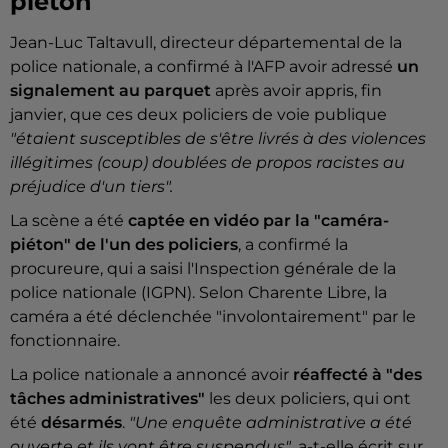
piéton
Jean-Luc Taltavull, directeur départemental de la
police nationale, a confirmé à l'AFP avoir adressé
un
signalement au parquet
après avoir appris, fin
janvier, que ces deux policiers de voie publique
"étaient susceptibles de s'être livrés à des violences
illégitimes (coup) doublées de propos racistes au
préjudice d'un tiers".
La scène a été
captée en vidéo par la "caméra-
piéton" de l'un des policiers
, a confirmé la
procureure, qui a saisi l'Inspection générale de la
police nationale (IGPN). Selon Charente Libre, la
caméra a été déclenchée "involontairement" par le
fonctionnaire.
La police nationale a annoncé avoir
réaffecté à "des
tâches administratives"
les deux policiers, qui ont
été
désarmés
.
"Une enquête administrative a été
ouverte et ils vont être suspendus"
, a-t-elle écrit sur