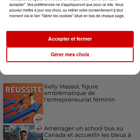
accepter". Vos préférences ne s'appliqueront que pour ce site. Vous
pouvez mettre à jour vos choix, ou retirer votre consentement à tout
Le Duel - Gagnez votre balade
moment via le lien "Gérer les cookies" situé en bas de chaque page.
en jet ski !
Accepter et fermer
Gérer mes choix
Podcasts
Voir plus
Kelly Massol, figure
emblématique de
l'entrepreneuriat féminin
Aménager un school bus au
Canada et accueillir les bleus à