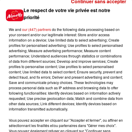
Continuer sans accepter
Le respect de votre vie privée est notre
Jeux
Voir plus
priorité
Gagnez vos places pour le
We and
our (447) partners
do the following data processing based on
Festival du Roi Arthur 2026 !
your consent and/or our legitimate interest: Store and/or access
information on a device; Use limited data to select advertising; Create
profiles for personalised advertising; Use profiles to select personalised
advertising; Measure advertising performance; Measure content
performance; Understand audiences through statistics or combinations
of data from different sources; Develop and improve services; Create
profiles to personalise content; Use profiles to select personalised
Gagnez vos entrées pour le
content; Use limited data to select content; Ensure security, prevent and
Musée du Sport Automobile au
detect fraud, and fix errors; Deliver and present advertising and content;
Mans !
Save and communicate privacy choices. These technologies may
process personal data such as IP address and browsing data to offer
following functionalities: Identify devices based on information actively
requested; Use precise geolocation data; Match and combine data from
other data sources; Link different devices; Identify devices based on
Alouette vous invite à
information transmitted automatically.
Futuroscope Xperiences !
Vous pouvez accepter en cliquant sur "Accepter et fermer", ou affiner en
sélectionnant les finalités et/ou partenaires dans "Gérer mes choix".
Vous pouvez également refuser en cliquant sur "Continuer sans