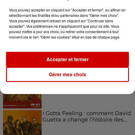
l'entrepreneuriat féminin
Vous pouvez accepter en cliquant sur "Accepter et fermer", ou affiner en
sélectionnant les finalités et/ou partenaires dans "Gérer mes choix".
Vous pouvez également refuser en cliquant sur "Continuer sans
accepter". Vos préférences ne s'appliqueront que pour ce site. Vous
pouvez mettre à jour vos choix, ou retirer votre consentement à tout
Aménager un school bus au
moment via le lien "Gérer les cookies" situé en bas de chaque page.
Canada et accueillir les bleus à
Boston,...
Accepter et fermer
Born in the U.S.A - Bruce
Gérer mes choix
Springsteen : la chanson que
l’Amérique...
I Gotta Feeling : comment David
Guetta a changé l’histoire des...