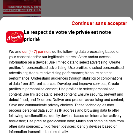
Alouette vous invite à
Continuer sans accepter
Futuroscope Xperiences !
Le respect de votre vie privée est notre
priorité
We and
our (447) partners
do the following data processing based on
your consent and/or our legitimate interest: Store and/or access
Le Duel - Gagnez votre balade
information on a device; Use limited data to select advertising; Create
en jet ski !
profiles for personalised advertising; Use profiles to select personalised
advertising; Measure advertising performance; Measure content
performance; Understand audiences through statistics or combinations
of data from different sources; Develop and improve services; Create
profiles to personalise content; Use profiles to select personalised
content; Use limited data to select content; Ensure security, prevent and
detect fraud, and fix errors; Deliver and present advertising and content;
Save and communicate privacy choices. These technologies may
Podcasts
Voir plus
process personal data such as IP address and browsing data to offer
following functionalities: Identify devices based on information actively
requested; Use precise geolocation data; Match and combine data from
Kelly Massol, figure
other data sources; Link different devices; Identify devices based on
emblématique de
information transmitted automatically.