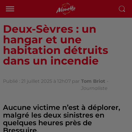
Deux-Sèvres : un
hangar et une
habitation détruits
dans un incendie
Publié : 21 juillet 2025 à 12h07 par
Tom Briot
-
Journaliste
Aucune victime n’est à déplorer,
malgré les deux sinistres en
quelques heures près de
Bressuire.