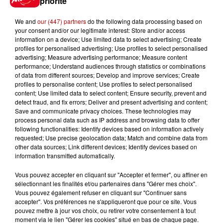
priorité
We and
our (447) partners
do the following data processing based on
your consent and/or our legitimate interest: Store and/or access
information on a device; Use limited data to select advertising; Create
profiles for personalised advertising; Use profiles to select personalised
Podcasts
Voir plus
advertising; Measure advertising performance; Measure content
performance; Understand audiences through statistics or combinations
of data from different sources; Develop and improve services; Create
Kelly Massol, figure
profiles to personalise content; Use profiles to select personalised
emblématique de
content; Use limited data to select content; Ensure security, prevent and
l'entrepreneuriat féminin
detect fraud, and fix errors; Deliver and present advertising and content;
Save and communicate privacy choices. These technologies may
process personal data such as IP address and browsing data to offer
following functionalities: Identify devices based on information actively
requested; Use precise geolocation data; Match and combine data from
Aménager un school bus au
other data sources; Link different devices; Identify devices based on
information transmitted automatically.
Canada et accueillir les bleus à
Boston,...
Vous pouvez accepter en cliquant sur "Accepter et fermer", ou affiner en
sélectionnant les finalités et/ou partenaires dans "Gérer mes choix".
Vous pouvez également refuser en cliquant sur "Continuer sans
accepter". Vos préférences ne s'appliqueront que pour ce site. Vous
pouvez mettre à jour vos choix, ou retirer votre consentement à tout
Born in the U.S.A - Bruce
moment via le lien "Gérer les cookies" situé en bas de chaque page.