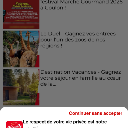
festival Marché Gourmand 2026
à Coulon !
Le Duel - Gagnez vos entrées
pour l'un des zoos de nos
régions !
Destination Vacances - Gagnez
votre séjour en famille au cœur
de la...
Destination Vacances : inscrivez-
Continuer sans accepter
vous !
Le respect de votre vie privée est notre