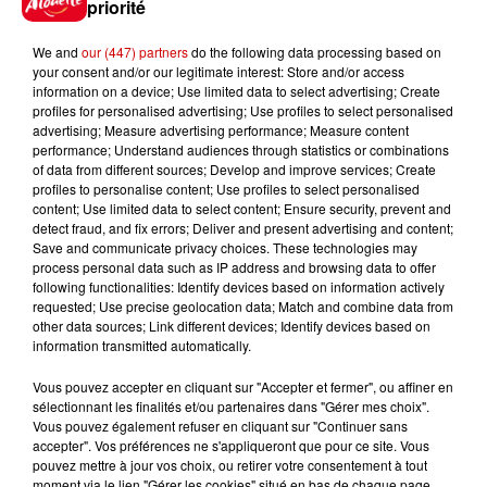
priorité
We and
our (447) partners
do the following data processing based on
your consent and/or our legitimate interest: Store and/or access
6 août 2026
information on a device; Use limited data to select advertising; Create
Invasion de physalies sur des
profiles for personalised advertising; Use profiles to select personalised
advertising; Measure advertising performance; Measure content
plages du Sud-Ouest
performance; Understand audiences through statistics or combinations
of data from different sources; Develop and improve services; Create
profiles to personalise content; Use profiles to select personalised
content; Use limited data to select content; Ensure security, prevent and
detect fraud, and fix errors; Deliver and present advertising and content;
6 août 2026
Save and communicate privacy choices. These technologies may
À LA UNE : affaire Manon
process personal data such as IP address and browsing data to offer
Relandeau, musée cambriolé et
following functionalities: Identify devices based on information actively
Amel Bent en...
requested; Use precise geolocation data; Match and combine data from
other data sources; Link different devices; Identify devices based on
information transmitted automatically.
Vous pouvez accepter en cliquant sur "Accepter et fermer", ou affiner en
sélectionnant les finalités et/ou partenaires dans "Gérer mes choix".
Jeux
Voir plus
Vous pouvez également refuser en cliquant sur "Continuer sans
accepter". Vos préférences ne s'appliqueront que pour ce site. Vous
pouvez mettre à jour vos choix, ou retirer votre consentement à tout
Gagnez vos places pour le
moment via le lien "Gérer les cookies" situé en bas de chaque page.