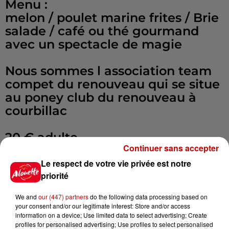
Menu :
melon / poulet marine frites / Brie
salade / café ou thé gourmand
avec un spectacle de magie
Nous sommes l association team
compet du renouveau qui se situe
au poney club du renouveau à
courbillac
20 € adulte
Continuer sans accepter
15 € enfant
Le respect de votre vie privée est notre
priorité
We and
our (447) partners
do the following data processing based on
Au poney club du renouveau à
your consent and/or our legitimate interest: Store and/or access
courbillac
information on a device; Use limited data to select advertising; Create
profiles for personalised advertising; Use profiles to select personalised