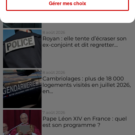
Gérer mes choix
rouleurs" : le délai pour la...
8 août 2026
Royan : elle tente d’écraser son
ex-conjoint et dit regretter...
8 août 2026
Cambriolages : plus de 18 000
logements visités en juillet 2026,
en...
7 août 2026
Pape Léon XIV en France : quel
est son programme ?