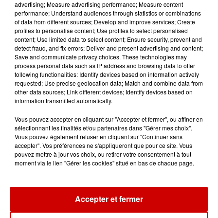
advertising; Measure advertising performance; Measure content
Ouvert à tous
performance; Understand audiences through statistics or combinations
of data from different sources; Develop and improve services; Create
profiles to personalise content; Use profiles to select personalised
content; Use limited data to select content; Ensure security, prevent and
detect fraud, and fix errors; Deliver and present advertising and content;
Le 24 juin
Save and communicate privacy choices. These technologies may
process personal data such as IP address and browsing data to offer
following functionalities: Identify devices based on information actively
requested; Use precise geolocation data; Match and combine data from
Réservation paiement obligatoire
other data sources; Link different devices; Identify devices based on
avant le 14 juin à :
information transmitted automatically.
Vous pouvez accepter en cliquant sur "Accepter et fermer", ou affiner en
Nicole : 06 26 55 11 00
sélectionnant les finalités et/ou partenaires dans "Gérer mes choix".
Vous pouvez également refuser en cliquant sur "Continuer sans
accepter". Vos préférences ne s'appliqueront que pour ce site. Vous
pouvez mettre à jour vos choix, ou retirer votre consentement à tout
moment via le lien "Gérer les cookies" situé en bas de chaque page.
Animations enfants des 14h
Infos
Voir plus
Accepter et fermer
8 août 2026
Aide carburant pour les "grands