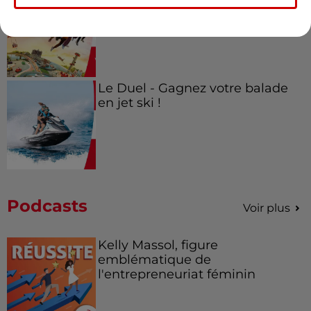
Futuroscope Xperiences !
Le Duel - Gagnez votre balade
en jet ski !
Podcasts
Voir plus
Kelly Massol, figure
emblématique de
l'entrepreneuriat féminin