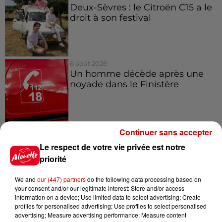
Deux-Sèvres : le Citroën C15 a le
droit à son festival
6 août 2026
Un homme décède après une
noyade dans le Finistère
6 août 2026
Continuer sans accepter
Vendre un chiot en animalerie
Le respect de votre vie privée est notre
peut coûter très cher
priorité
We and
our (447) partners
do the following data processing based on
your consent and/or our legitimate interest: Store and/or access
6 août 2026
information on a device; Use limited data to select advertising; Create
Invasion de physalies sur des
profiles for personalised advertising; Use profiles to select personalised
advertising; Measure advertising performance; Measure content
plages du Sud-Ouest