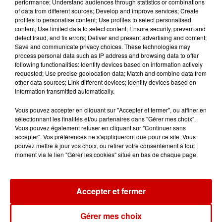
performance; Understand audiences through statistics or combinations
of data from different sources; Develop and improve services; Create
profiles to personalise content; Use profiles to select personalised
content; Use limited data to select content; Ensure security, prevent and
detect fraud, and fix errors; Deliver and present advertising and content;
Save and communicate privacy choices. These technologies may
process personal data such as IP address and browsing data to offer
Jeux
Voir plus
following functionalities: Identify devices based on information actively
requested; Use precise geolocation data; Match and combine data from
other data sources; Link different devices; Identify devices based on
Gagnez vos places pour le
information transmitted automatically.
Festival du Roi Arthur 2026 !
Vous pouvez accepter en cliquant sur "Accepter et fermer", ou affiner en
sélectionnant les finalités et/ou partenaires dans "Gérer mes choix".
Vous pouvez également refuser en cliquant sur "Continuer sans
accepter". Vos préférences ne s'appliqueront que pour ce site. Vous
pouvez mettre à jour vos choix, ou retirer votre consentement à tout
Gagnez vos entrées pour le
moment via le lien "Gérer les cookies" situé en bas de chaque page.
Musée du Sport Automobile au
Mans !
Accepter et fermer
Gérer mes choix
Alouette vous invite à