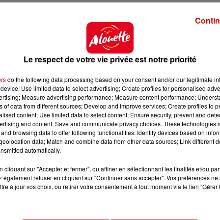
Contin
Le respect de votre vie privée est notre priorité
ers
do the following data processing based on your consent and/or our legitimate int
device; Use limited data to select advertising; Create profiles for personalised adver
vertising; Measure advertising performance; Measure content performance; Unders
ns of data from different sources; Develop and improve services; Create profiles to 
alised content; Use limited data to select content; Ensure security, prevent and detect
ertising and content; Save and communicate privacy choices. These technologies
and browsing data to offer following functionalities: Identify devices based on infor
eolocation data; Match and combine data from other data sources; Link different de
nsmitted automatically.
cliquant sur "Accepter et fermer", ou affiner en sélectionnant les finalités et/ou pa
 également refuser en cliquant sur "Continuer sans accepter". Vos préférences ne 
tre à jour vos choix, ou retirer votre consentement à tout moment via le lien "Gérer 