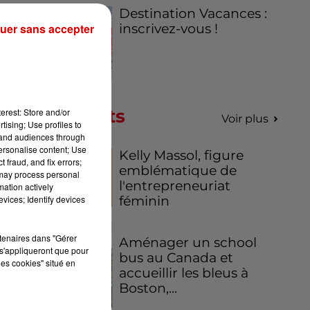
Destination Vacances :
uer sans accepter
inscrivez-vous !
Podcasts
erest: Store and/or
Voir plus
tising; Use profiles to
tand audiences through
personalise content; Use
Kelly Massol, figure
 fraud, and fix errors;
emblématique de
 may process personal
l'entrepreneuriat
mation actively
vices; Identify devices
féminin
rtenaires dans "Gérer
Aménager un school
s'appliqueront que pour
bus au Canada et
les cookies" situé en
accueillir les bleus à
Boston,...