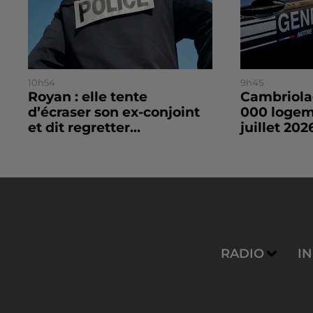
10h54
9h45
Royan : elle tente
Cambriolag
d’écraser son ex-conjoint
000 logeme
et dit regretter...
juillet 2026
RADIO
I