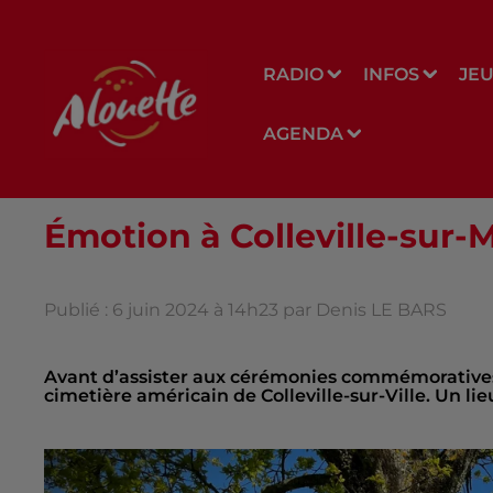
RADIO
INFOS
JE
AGENDA
Émotion à Colleville-sur-
Publié : 6 juin 2024 à 14h23 par Denis LE BARS
Avant d’assister aux cérémonies commémoratives
cimetière américain de Colleville-sur-Ville. Un li