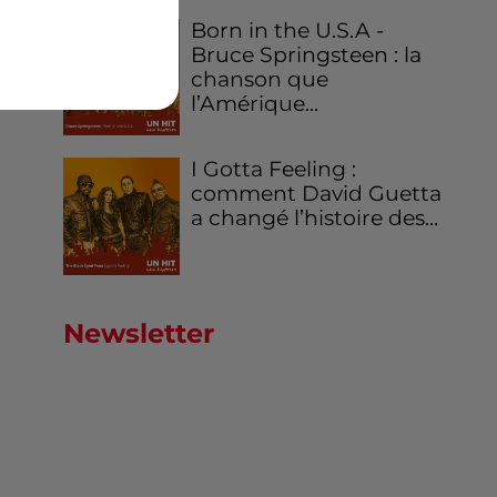
Born in the U.S.A -
Bruce Springsteen : la
chanson que
l’Amérique...
I Gotta Feeling :
comment David Guetta
a changé l’histoire des...
Newsletter