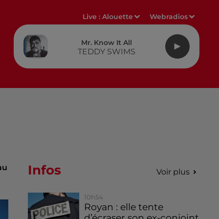
Live :
Alouette
Webradios
Mr. Know It All
TEDDY SWIMS
Infos
au
Voir plus
10h54
Royan : elle tente
d’écraser son ex-conjoint