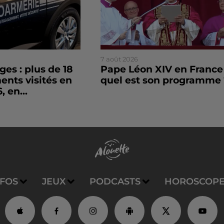
7 août 2026
es : plus de 18
Pape Léon XIV en France 
nts visités en
quel est son programme 
, en...
NFOS
JEUX
PODCASTS
HOROSCOP