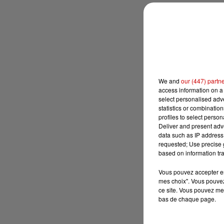
We and
our (447) partn
access information on a 
select personalised ad
statistics or combinatio
profiles to select person
Deliver and present adv
data such as IP address 
requested; Use precise g
based on information tra
Vous pouvez accepter en 
mes choix". Vous pouvez
ce site. Vous pouvez met
bas de chaque page.