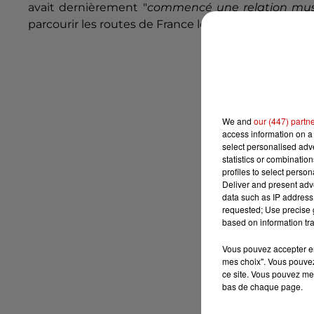
avait dernièrement "
commencé une relation mus
parcourir les routes de France lors d'une tournée e
We and
our (447) partn
access information on a 
select personalised ad
statistics or combinatio
profiles to select person
Deliver and present adv
data such as IP address 
requested; Use precise g
based on information tra
Vous pouvez accepter en 
mes choix". Vous pouvez
ce site. Vous pouvez met
bas de chaque page.