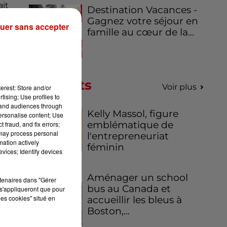
ait
Destination Vacances -
Gagnez votre séjour en
uer sans accepter
famille au cœur de la...
Podcasts
Voir plus
erest: Store and/or
tising; Use profiles to
tand audiences through
Kelly Massol, figure
personalise content; Use
emblématique de
 fraud, and fix errors;
 may process personal
l'entrepreneuriat
mation actively
féminin
vices; Identify devices
Aménager un school
rtenaires dans "Gérer
bus au Canada et
s'appliqueront que pour
les cookies" situé en
accueillir les bleus à
Boston,...