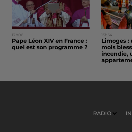
17h06
15h54
Pape Léon XIV en France :
Limoges : 
quel est son programme ?
mois bles
incendie, 
apparteme
RADIO
I