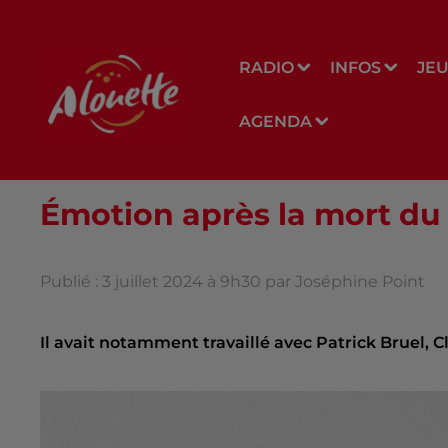
RADIO
INFOS
JE
AGENDA
Émotion après la mort du
Publié : 3 juillet 2024 à 9h30 par Joséphine Point
Il avait notamment travaillé avec Patrick Bruel, C