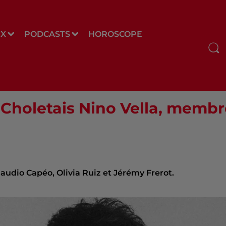
UX
PODCASTS
HOROSCOPE
 Choletais Nino Vella, memb
laudio Capéo, Olivia Ruiz et Jérémy Frerot.