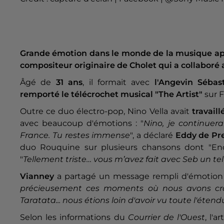
Grande émotion dans le monde de la musique aprè
compositeur originaire de Cholet qui a collaboré 
Âgé de
31 ans
, il formait avec
l'Angevin Sébast
remporté le télécrochet musical "The Artist"
sur F
Outre ce duo électro-pop, Nino Vella avait
travail
avec beaucoup d'émotions : "
Nino, je continuera
France. Tu restes immense
", a déclaré
Eddy de Pr
duo Rouquine sur plusieurs chansons dont "Encore
"
Tellement triste… vous m’avez fait avec Seb un t
Vianney
a partagé un message rempli d'émotion 
précieusement ces moments où nous avons croi
Taratata... nous étions loin d'avoir vu toute l'étend
Selon les informations du
Courrier de l'Ouest
, l'a