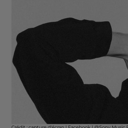
Crédit :
capture d'écran | Facebook | @Sony Music P