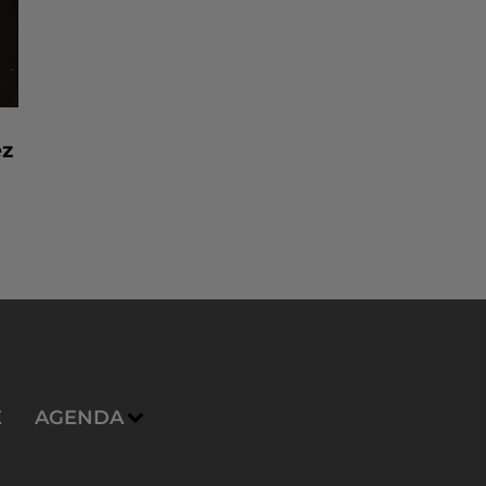
ez
E
AGENDA