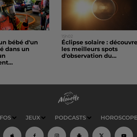
15h02
un bébé d'un
Éclipse solaire : découvr
sé dans un
les meilleurs spots
un
d'observation du...
nt...
NFOS
JEUX
PODCASTS
HOROSCOP