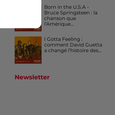
Born in the U.S.A -
Bruce Springsteen : la
chanson que
l’Amérique...
I Gotta Feeling :
comment David Guetta
a changé l’histoire des...
Newsletter