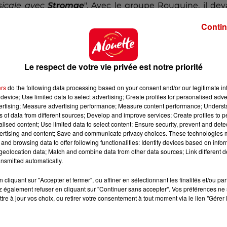
icale avec
Stromae
". Avec le groupe Rouquine, il dev
n 2025.
Contin
Le respect de votre vie privée est notre priorité
ers
do the following data processing based on your consent and/or our legitimate int
device; Use limited data to select advertising; Create profiles for personalised adver
vertising; Measure advertising performance; Measure content performance; Unders
ns of data from different sources; Develop and improve services; Create profiles to 
alised content; Use limited data to select content; Ensure security, prevent and detect
ertising and content; Save and communicate privacy choices. These technologies
and browsing data to offer following functionalities: Identify devices based on infor
eolocation data; Match and combine data from other data sources; Link different de
nsmitted automatically.
cliquant sur "Accepter et fermer", ou affiner en sélectionnant les finalités et/ou pa
 également refuser en cliquant sur "Continuer sans accepter". Vos préférences ne 
tre à jour vos choix, ou retirer votre consentement à tout moment via le lien "Gérer 