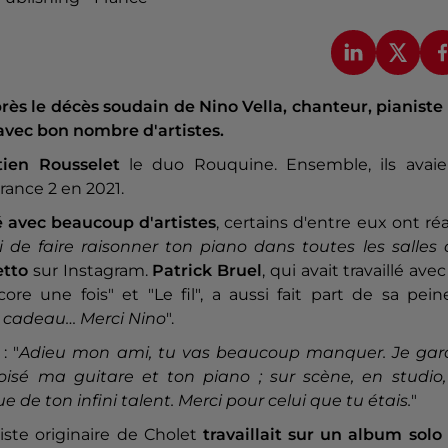
s le décès soudain de Nino Vella, chanteur, pianiste 
avec bon nombre d'artistes.
ien Rousselet
le duo Rouquine. Ensemble, ils avaie
rance 2 en 2021.
lé avec beaucoup d'artistes
, certains d'entre eux ont ré
i de faire raisonner ton piano dans toutes les salles
etto
sur Instagram.
Patrick Bruel
, qui avait travaillé avec
 une fois" et "Le fil", a aussi fait part de sa peine
el cadeau… Merci Nino
".
: "
Adieu mon ami, tu vas beaucoup manquer. Je gar
sé ma guitare et ton piano ; sur scène, en studio,
ue de ton infini talent. Merci pour celui que tu étais.
"
rtiste originaire de Cholet
travaillait sur un album solo