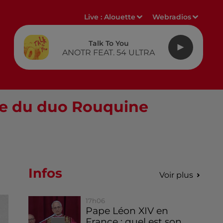
Live :
Alouette
Webradios
Talk To You
ANOTR FEAT. 54 ULTRA
re du duo Rouquine
Infos
Voir plus
17h06
Pape Léon XIV en
France : quel est son