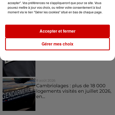
accepter". Vos préférences ne s'appliqueront que pour ce site. Vous
pouvez mettre à jour vos choix, ou retirer votre consentement à tout
8 août 2026
moment via le lien "Gérer les cookies" situé en bas de chaque page.
Aide carburant pour les "grands
rouleurs" : le délai pour la...
Accepter et fermer
Gérer mes choix
8 août 2026
Royan : elle tente d’écraser son
ex-conjoint et dit regretter...
8 août 2026
Cambriolages : plus de 18 000
logements visités en juillet 2026,
en...