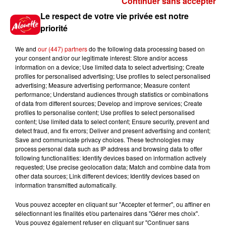
Continuer sans accepter
contexte actuel, marqué par la flambée des prix du
Le respect de votre vie privée est notre
pétrole, est plus favorable pour le royaume que
priorité
durant la pandémie de Covid-19.
Par ailleurs, "le financement n'est qu'une partie de
We and
our (447) partners
do the following data processing based on
your consent and/or our legitimate interest: Store and/or access
l'équation", souligne Robert Mogielnicki.
information on a device; Use limited data to select advertising; Create
profiles for personalised advertising; Use profiles to select personalised
"La demande est plus difficile à acheter, surtout
advertising; Measure advertising performance; Measure content
quand on demande aux gens de participer à une
performance; Understand audiences through statistics or combinations
expérience sur la vie et le travail dans le futur."
of data from different sources; Develop and improve services; Create
profiles to personalise content; Use profiles to select personalised
content; Use limited data to select content; Ensure security, prevent and
detect fraud, and fix errors; Deliver and present advertising and content;
(avec AFP)
Save and communicate privacy choices. These technologies may
process personal data such as IP address and browsing data to offer
Infos
Voir plus
following functionalities: Identify devices based on information actively
requested; Use precise geolocation data; Match and combine data from
other data sources; Link different devices; Identify devices based on
8h49
information transmitted automatically.
Rennes : enquête ouverte après
un accident impliquant un
Vous pouvez accepter en cliquant sur "Accepter et fermer", ou affiner en
conducteur...
sélectionnant les finalités et/ou partenaires dans "Gérer mes choix".
Vous pouvez également refuser en cliquant sur "Continuer sans