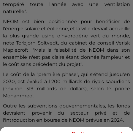
tempéré toute l'année avec une ventilation
naturelle".
NEOM est bien positionnée pour bénéficier de
l'énergie solaire et éolienne, et la ville devrait accueillir
la plus grande usine d'hydrogène vert du monde,
note Torbjorn Soltvedt, du cabinet de conseil Verisk
Maplecroft. "Mais la faisabilité de NEOM dans son
ensemble n'est pas claire étant donnée l'ampleur et
le coût sans précédent du projet".
Le coût de la "première phase", qui s'étend jusqu'en
2030, est évalué à 1.200 milliards de riyals saoudiens
(environ 319 milliards de dollars), selon le prince
Mohammed.
Outre les subventions gouvernementales, les fonds
devraient provenir du secteur privé et de
l'introduction en bourse de NEOM prévue en 2024.
Le financement reste un défi potentiel, même si le